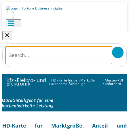
×
Kfz -Elektro- und
HD -Karte für den Markt für
Muster-PDF
Elektronik
/
autonome Fahrzeuge
/
anfordern
Marktintelligenz für eine
hochentwickelte Leistung
HD-Karte für Marktgröße, Anteil und