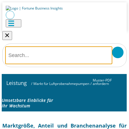
×
Muster-PDF
Leistung
/
Markt für Luftprobenahmepumpen
/
anfordern
Umsetzbare Einblicke für
Ihr Wachstum
Marktgröße, Anteil und Branchenanalyse für