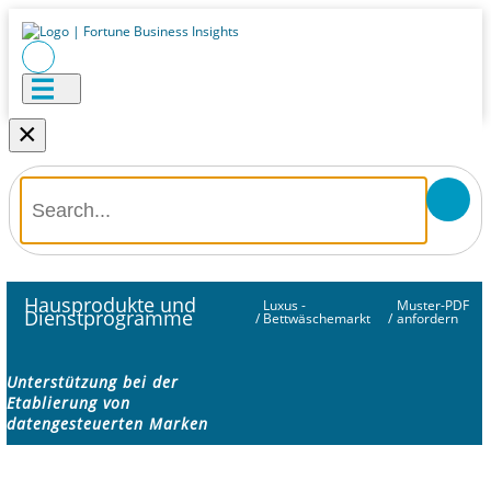
×
Hausprodukte und
Luxus -
Muster-PDF
Dienstprogramme
/
Bettwäschemarkt
/
anfordern
Unterstützung bei der
Etablierung von
datengesteuerten Marken