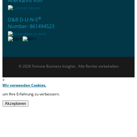
Anerkannt Von
®
D&B D-U-N-S
Number: 861494523
© 2026 Fortune Business Insights . Alle Rechte vorbehalten
×
Wir verwenden Cookies.
um Ihre Erfahrung zu verbessern.
Akzeptieren