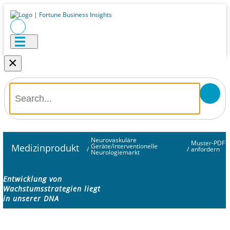
×
Neurovaskuläre
Muster-PDF
Medizinprodukt
Geräte/interventionelle
/
/
anfordern
Neurologiemarkt
Entwicklung von
Wachstumsstrategien liegt
in unserer DNA