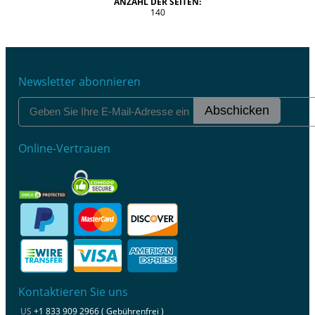
ANZAHL DER SEITEN:
140
Newsletter abonnieren
Abschicken
Online-Vertrauen
Kontaktieren Sie uns
US
+1 833 909 2966 ( Gebührenfrei )