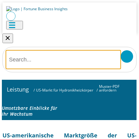
×
Muster-PDF
Leistung
/
US-Markt für Hydronikheizkörper
/
anfordern
Umsetzbare Einblicke für
Ihr Wachstum
US-amerikanische Marktgröße der US-