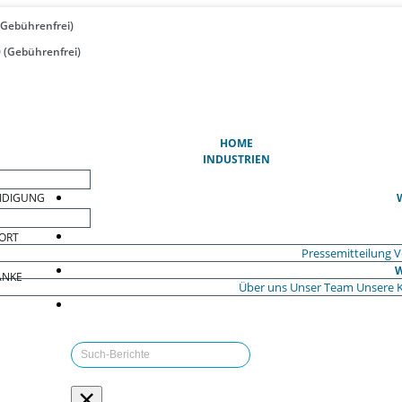
(Gebührenfrei)
 (Gebührenfrei)
(AKTUELL)
HOME
INDUSTRIEN
EIDIGUNG
ORT
Pressemitteilung
V
W
ÄNKE
Über uns
Unser Team
Unsere 
×