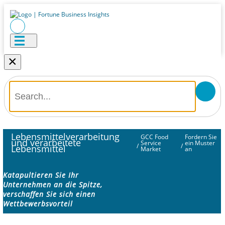
×
Lebensmittelverarbeitung
GCC Food
Fordern Sie
und verarbeitete
Service
ein Muster
/
/
Lebensmittel
Market
an
Katapultieren Sie Ihr
Unternehmen an die Spitze,
verschaffen Sie sich einen
Wettbewerbsvorteil