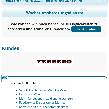
ERHALTEN SIE 30–60
stunden
KOSTENLOSE ANPASSUNG
Regionale und länderspezifische Abdeckung erweitern,
Wachstumsberatungsdienste
Segmentanalyse, Unternehmensprofile, Wettbewerbs-
Benchmarking, und Endnutzer-Einblicke.
Wie können wir Ihnen helfen, neue Möglichkeiten zu
entdecken und schneller zu wachsen?
Jetzt prüfen
Jetzt anpassen
Kunden
Verwandte Berichte
Saudi -Arabien -Food -Service -Markt
Fast -Food -Markt
Markt für Lebensmitteldienstleistungen
Foodservice Dispositables Market
Kaffeemarkt für Lebensmittelservice