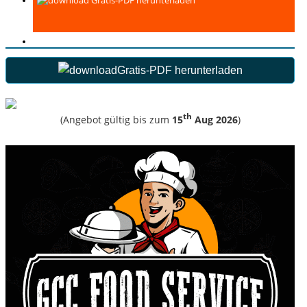
Gratis-PDF herunterladen
Gratis-PDF herunterladen
th
(Angebot gültig bis zum
15
Aug 2026
)