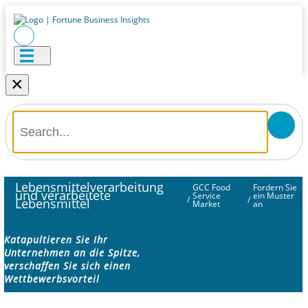
×
Lebensmittelverarbeitung
GCC Food
Fordern Sie
und verarbeitete
Service
ein Muster
/
/
Lebensmittel
Market
an
Katapultieren Sie Ihr
Unternehmen an die Spitze,
verschaffen Sie sich einen
Wettbewerbsvorteil