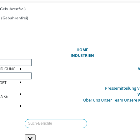
(Gebührenfrei)
 (Gebührenfrei)
(AKTUELL)
HOME
INDUSTRIEN
EIDIGUNG
ORT
Pressemitteilung
V
W
ÄNKE
Über uns
Unser Team
Unsere 
×