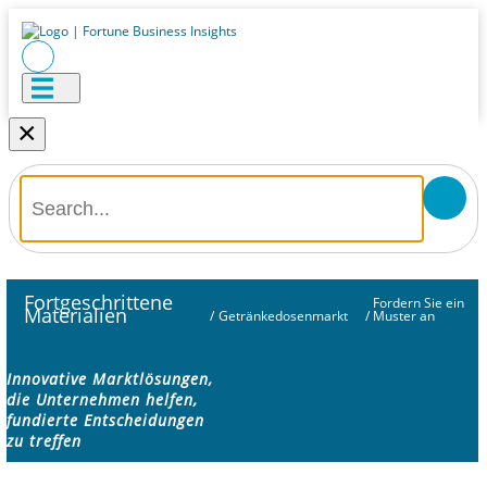
×
Fortgeschrittene
Fordern Sie ein
Materialien
/
Getränkedosenmarkt
/
Muster an
Innovative Marktlösungen,
die Unternehmen helfen,
fundierte Entscheidungen
zu treffen