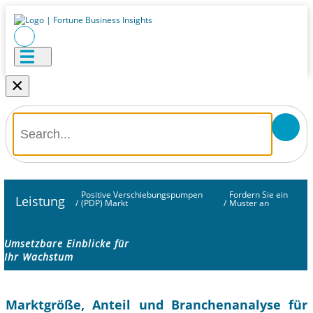
×
Positive Verschiebungspumpen
Fordern Sie ein
Leistung
/
(PDP) Markt
/
Muster an
Umsetzbare Einblicke für
Ihr Wachstum
Marktgröße, Anteil und Branchenanalyse für