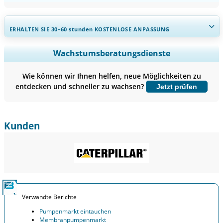
ERHALTEN SIE 30–60
stunden
KOSTENLOSE ANPASSUNG
Regionale und länderspezifische Abdeckung erweitern,
Wachstumsberatungsdienste
Segmentanalyse, Unternehmensprofile, Wettbewerbs-
Benchmarking, und Endnutzer-Einblicke.
Wie können wir Ihnen helfen, neue Möglichkeiten zu
entdecken und schneller zu wachsen?
Jetzt prüfen
Jetzt anpassen
Kunden
Verwandte Berichte
Pumpenmarkt eintauchen
Membranpumpenmarkt