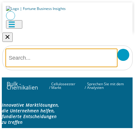
×
Bulk -
Celluloseester
Sprechen Sie mit dem
Chemikalien
/
Markt
/
Analysten
Innovative Marktlösungen,
die Unternehmen helfen,
fundierte Entscheidungen
zu treffen