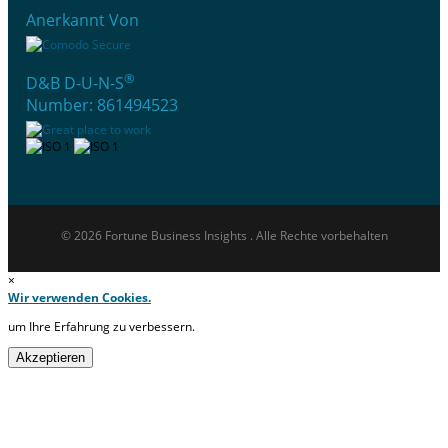
Anerkannt Von
®
D&B D-U-N-S
Number: 861494523
© 2026 Fortune Business Insights . Alle Rechte vorbehalten
×
Wir verwenden Cookies.
um Ihre Erfahrung zu verbessern.
Akzeptieren