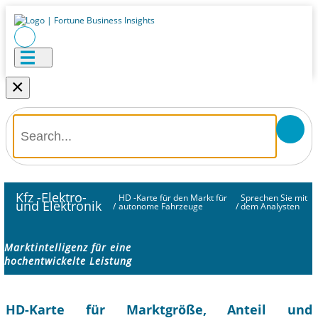
×
Kfz -Elektro-
HD -Karte für den Markt für
Sprechen Sie mit
und Elektronik
/
autonome Fahrzeuge
/
dem Analysten
Marktintelligenz für eine
hochentwickelte Leistung
HD-Karte für Marktgröße, Anteil und