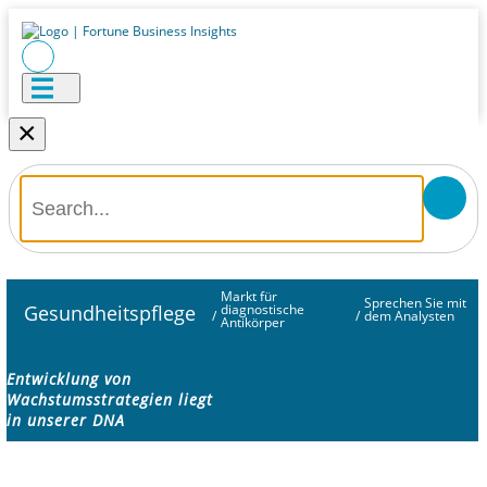
×
Markt für
Sprechen Sie mit
Gesundheitspflege
diagnostische
/
/
dem Analysten
Antikörper
Entwicklung von
Wachstumsstrategien liegt
in unserer DNA