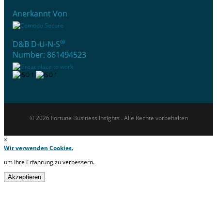
Anerkannt Von
®
D&B D-U-N-S
Number: 861494523
© 2026 Fortune Business Insights . Alle Rechte vorbehalten
×
Wir verwenden Cookies.
um Ihre Erfahrung zu verbessern.
Akzeptieren