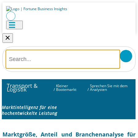
×
Transport &
Kleiner
Sprechen Sie mit dem
Logistik
/
Bootemarkt
/
Analysten
Marktintelligenz für eine
hochentwickelte Leistung
Marktgröße, Anteil und Branchenanalyse für