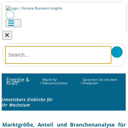
×
Energie &
Markt für
Sprechen Sie mit dem
Kraft
/
Vakuumschütze
/
Analysten
Umsetzbare Einblicke für
Ihr Wachstum
Marktgröße, Anteil und Branchenanalyse für