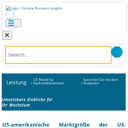
×
US-Markt für
Sprechen Sie mit dem
Leistung
/
Hydronikheizkörper
/
Analysten
Umsetzbare Einblicke für
Ihr Wachstum
US-amerikanische Marktgröße der US-