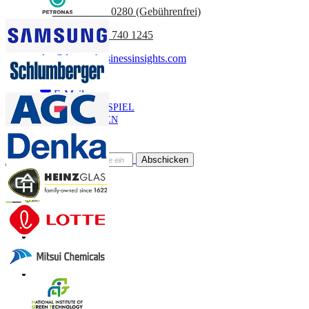
UK
+44 808 502 0280 (Gebührenfrei)
(APAC) +91 744 740 1245
sales@fortunebusinessinsights.com
Anruf
E-Mail
BEISPIEL
HERUNTERLADEN
Newsletter abonnieren
Abschicken
Online-Vertrauen