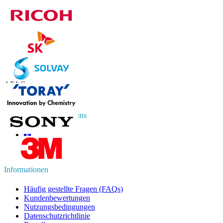
Kontaktieren Sie uns
US
+1 833 909 2966 ( Gebührenfrei )
UK
+44 808 502 0280 (Gebührenfrei )
APAC
+91 744 740 1245
sales@fortunebusinessinsights.com
Vernetzen Sie sich mit uns
Informationen
Häufig gestellte Fragen (FAQs)
Kundenbewertungen
Nutzungsbedingungen
Datenschutzrichtlinie