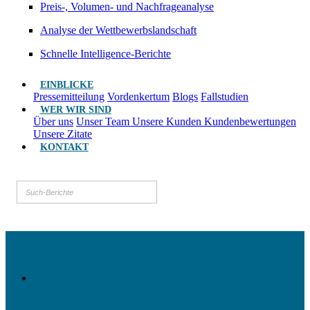
Preis-, Volumen- und Nachfrageanalyse
Analyse der Wettbewerbslandschaft
Schnelle Intelligence-Berichte
EINBLICKE
Pressemitteilung
Vordenkertum
Blogs
Fallstudien
WER WIR SIND
Über uns
Unser Team
Unsere Kunden
Kundenbewertungen
Unsere Zitate
KONTAKT