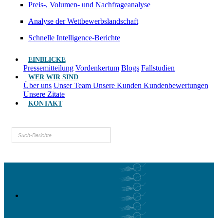
Preis-, Volumen- und Nachfrageanalyse
Analyse der Wettbewerbslandschaft
Schnelle Intelligence-Berichte
EINBLICKE
Pressemitteilung
Vordenkertum
Blogs
Fallstudien
WER WIR SIND
Über uns
Unser Team
Unsere Kunden
Kundenbewertungen
Unsere Zitate
KONTAKT