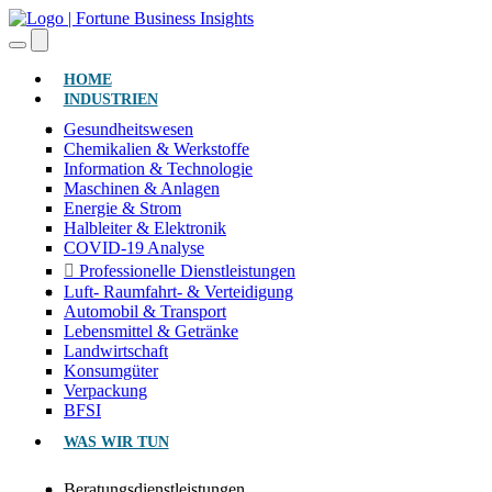
(AKTUELL)
HOME
INDUSTRIEN
Gesundheitswesen
Chemikalien & Werkstoffe
Information & Technologie
Maschinen & Anlagen
Energie & Strom
Halbleiter & Elektronik
COVID-19 Analyse
Professionelle Dienstleistungen
Luft- Raumfahrt- & Verteidigung
Automobil & Transport
Lebensmittel & Getränke
Landwirtschaft
Konsumgüter
Verpackung
BFSI
WAS WIR TUN
Beratungsdienstleistungen