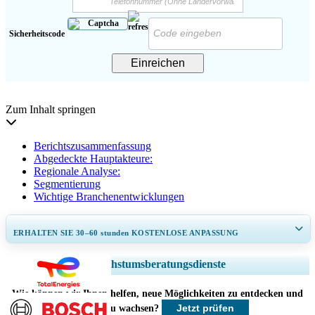
Sicherheitscode
Einreichen
Zum Inhalt springen
Berichtszusammenfassung
Abgedeckte Hauptakteure:
Regionale Analyse:
Segmentierung
Wichtige Branchenentwicklungen
ERHALTEN SIE 30–60
stunden
KOSTENLOSE ANPASSUNG
Regionale und länderspezifische Abdeckung erweitern, Segmentanalyse,
Wachstumsberatungsdienste
Unternehmensprofile, Wettbewerbs-Benchmarking, und Endnutzer-
Einblicke.
Wie können wir Ihnen helfen, neue Möglichkeiten zu entdecken und
Jetzt prüfen
schneller zu wachsen?