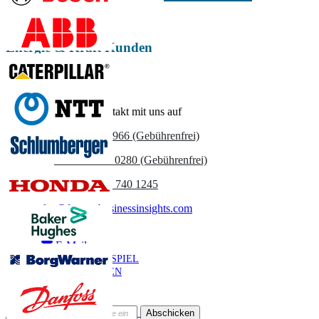
Jetzt anpassen
Energie & Kraft Kunden
Nehmen Sie Kontakt mit uns auf
US
+1 833 909 2966 (Gebührenfrei)
UK
+44 808 502 0280 (Gebührenfrei)
(APAC) +91 744 740 1245
sales@fortunebusinessinsights.com
Anruf
E-Mail
BEISPIEL
HERUNTERLADEN
Newsletter abonnieren
Abschicken