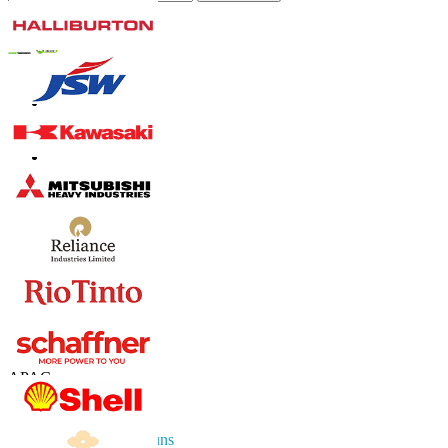
Online-Vertrauen
Kontaktieren Sie uns
US
+1 833 909 2966 ( Gebührenfrei )
UK
+44 808 502 0280 (Gebührenfrei )
APAC
+91 744 740 1245
sales@fortunebusinessinsights.com
Vernetzen Sie sich mit uns