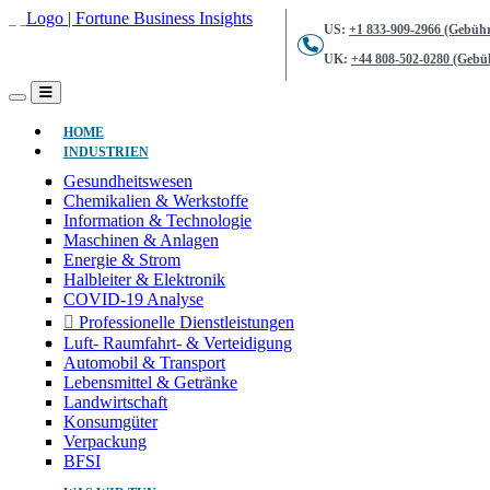
US:
+1 833-909-2966 (Gebühr
UK:
+44 808-502-0280 (Gebüh
(AKTUELL)
HOME
INDUSTRIEN
Gesundheitswesen
Chemikalien & Werkstoffe
Information & Technologie
Maschinen & Anlagen
Energie & Strom
Halbleiter & Elektronik
COVID-19 Analyse
Professionelle Dienstleistungen
Luft- Raumfahrt- & Verteidigung
Automobil & Transport
Lebensmittel & Getränke
Landwirtschaft
Konsumgüter
Verpackung
BFSI