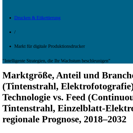
Drucken & Etikettierung
/
Markt für digitale Produktionsdrucker
"Intelligente Strategien, die Ihr Wachstum beschleunigen"
Marktgröße, Anteil und Branche
(Tintenstrahl, Elektrofotografie
Technologie vs. Feed (Continuou
Tintenstrahl, Einzelblatt-Elek
regionale Prognose, 2018–2032