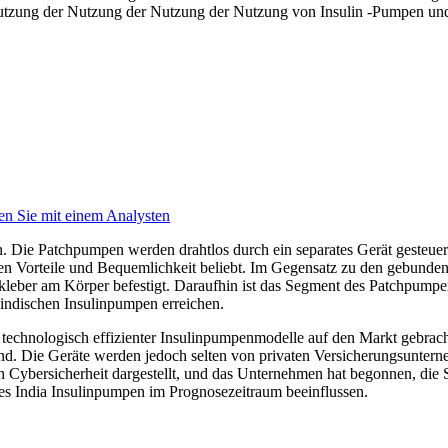
Nutzung der Nutzung der Nutzung der Nutzung von Insulin -Pumpen un
en Sie mit einem Analysten
Die Patchpumpen werden drahtlos durch ein separates Gerät gesteuert,
en Vorteile und Bequemlichkeit beliebt. Im Gegensatz zu den gebunde
tkleber am Körper befestigt. Daraufhin ist das Segment des Patchpump
 indischen Insulinpumpen erreichen.
nd technologisch effizienter Insulinpumpenmodelle auf den Markt gebrach
d. Die Geräte werden jedoch selten von privaten Versicherungsunterneh
Cybersicherheit dargestellt, und das Unternehmen hat begonnen, die 
des India Insulinpumpen im Prognosezeitraum beeinflussen.