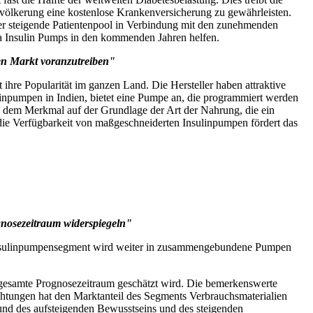
evölkerung eine kostenlose Krankenversicherung zu gewährleisten.
Der steigende Patientenpool in Verbindung mit den zunehmenden
 Insulin Pumps in den kommenden Jahren helfen.
en Markt voranzutreiben"
 ihre Popularität im ganzen Land. Die Hersteller haben attraktive
npumpen in Indien, bietet eine Pumpe an, die programmiert werden
h dem Merkmal auf der Grundlage der Art der Nahrung, die ein
 die Verfügbarkeit von maßgeschneiderten Insulinpumpen fördert das
nosezeitraum widerspiegeln"
as Insulinpumpensegment wird weiter in zusammengebundene Pumpen
 gesamte Prognosezeitraum geschätzt wird. Die bemerkenswerte
chtungen hat den Marktanteil des Segments Verbrauchsmaterialien
und des aufsteigenden Bewusstseins und des steigenden