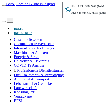
US:
+1 833-909-2966 (Gebühr
UK:
+44 808-502-0280 (Gebüh
(AKTUELL)
HOME
INDUSTRIEN
Gesundheitswesen
Chemikalien & Werkstoffe
Information & Technologie
Maschinen & Anlagen
Energie & Strom
Halbleiter & Elektronik
COVID-19 Analyse
Professionelle Dienstleistungen
Luft- Raumfahrt- & Verteidigung
Automobil & Transport
Lebensmittel & Getränke
Landwirtschaft
Konsumgüter
Verpackung
BFSI