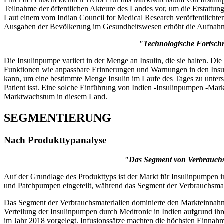
Teilnahme der öffentlichen Akteure des Landes vor, um die Erstattun
Laut einem vom Indian Council for Medical Research veröffentlichte
Ausgaben der Bevölkerung im Gesundheitswesen erhöht die Aufnahm
"Technologische Fortschr
Die Insulinpumpe variiert in der Menge an Insulin, die sie halten. D
Funktionen wie anpassbare Erinnerungen und Warnungen in den Insul
kann, um eine bestimmte Menge Insulin im Laufe des Tages zu unters
Patient isst. Eine solche Einführung von Indien -Insulinpumpen -Mar
Marktwachstum in diesem Land.
SEGMENTIERUNG
Nach Produkttypanalyse
"Das Segment von Verbrauchsm
Auf der Grundlage des Produkttyps ist der Markt für Insulinpumpen
und Patchpumpen eingeteilt, während das Segment der Verbrauchsmateri
Das Segment der Verbrauchsmaterialien dominierte den Markteinnahme
Verteilung der Insulinpumpen durch Medtronic in Indien aufgrund ihr
im Jahr 2018 vorgelegt. Infusionssätze machten die höchsten Einna