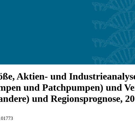
e, Aktien- und Industrieanalys
mpen und Patchpumpen) und Ver
d andere) und Regionsprognose, 2
I101773