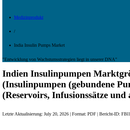
Medizinprodukt
/
India Insulin Pumps Market
"Entwicklung von Wachstumsstrategien liegt in unserer DNA"
Indien Insulinpumpen Marktgröß
(Insulinpumpen (gebundene Pu
(Reservoirs, Infusionssätze un
Letzte Aktualisierung: July 20, 2026 | Format: PDF | Bericht-ID: FB