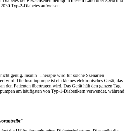
von Diabetes bei Erwachsenen beträgt in diesem Land über 8,8% und
s 2030 Typ-2-Diabetes aufweisen.
icht genug. Insulin -Therapie wird für solche Szenarien
rt wird. Die Insulinpumpe ist ein kleines elektronisches Gerät, das
 an den Patienten übertragen wird. Das Gerät hält den ganzen Tag
sulinpumpen am häufigsten von Typ-1-Diabetikern verwendet, während
vorantreibt"
ast die Hälfte der weltweiten Diabetesbelastung. Dies treibt die