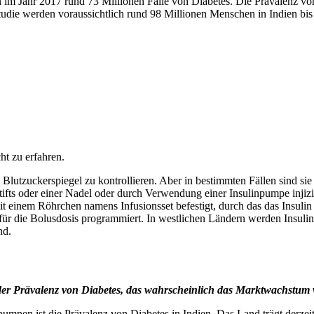
dien im Jahr 2017 rund 73 Millionen Fälle von Diabetes. Die Prävalenz 
tudie werden voraussichtlich rund 98 Millionen Menschen in Indien bi
t zu erfahren.
zuckerspiegel zu kontrollieren. Aber in bestimmten Fällen sind sie n
ifts oder einer Nadel oder durch Verwendung einer Insulinpumpe injizie
t einem Röhrchen namens Infusionsset befestigt, durch das das Insulin
auch für die Bolusdosis programmiert. In westlichen Ländern werden In
nd.
r Prävalenz von Diabetes, das wahrscheinlich das Marktwachstum 
pen ist die Prävalenz von Diabetes in Indien. Das Land trägt derzeit f