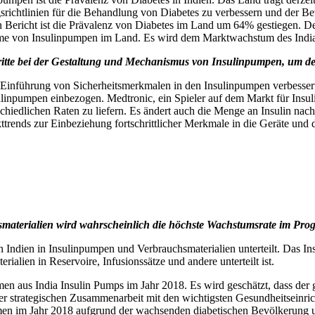
gsrichtlinien für die Behandlung von Diabetes zu verbessern und der B
n Bericht ist die Prävalenz von Diabetes im Land um 64% gestiegen. 
e von Insulinpumpen im Land. Es wird dem Marktwachstum des India
itte bei der Gestaltung und Mechanismus von Insulinpumpen, um d
ie Einführung von Sicherheitsmerkmalen in den Insulinpumpen verbessert
inpumpen einbezogen. Medtronic, ein Spieler auf dem Markt für Insuli
chiedlichen Raten zu liefern. Es ändert auch die Menge an Insulin nac
kttrends zur Einbeziehung fortschrittlicher Merkmale in die Geräte und
aterialien wird wahrscheinlich die höchste Wachstumsrate im Prog
 in Indien in Insulinpumpen und Verbrauchsmaterialien unterteilt. D
alien in Reservoire, Infusionssätze und andere unterteilt ist.
n aus India Insulin Pumps im Jahr 2018. Es wird geschätzt, dass der
er strategischen Zusammenarbeit mit den wichtigsten Gesundheitseinri
hmen im Jahr 2018 aufgrund der wachsenden diabetischen Bevölkerung 