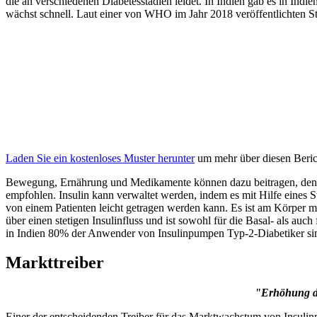
die an verschiedenen Diabetesstadien leidet. In Indien gab es in In
wächst schnell. Laut einer von WHO im Jahr 2018 veröffentlichten S
Laden Sie ein kostenloses Muster herunter
um mehr über diesen Berich
Bewegung, Ernährung und Medikamente können dazu beitragen, den Blut
empfohlen. Insulin kann verwaltet werden, indem es mit Hilfe eines St
von einem Patienten leicht getragen werden kann. Es ist am Körper mi
über einen stetigen Insulinfluss und ist sowohl für die Basal- als 
in Indien 80% der Anwender von Insulinpumpen Typ-2-Diabetiker si
Markttreiber
"Erhöhung de
Einer der entscheidenden Treiber für das Marktwachstum von Insulinpum