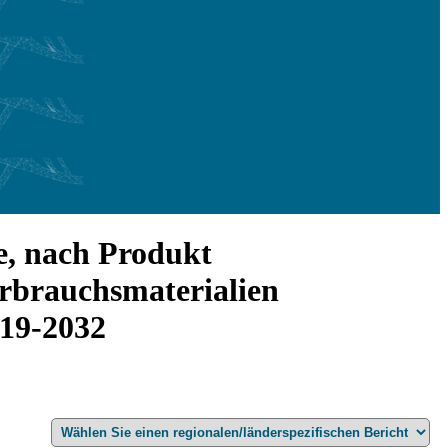
e, nach Produkt
brauchsmaterialien
019-2032