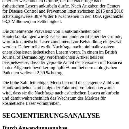
einer der wesentlichen Gründe, der die Nachfrage nach
ästhetischen Lasern ankurbeln dürfte. Nach Angaben der Centers
for Disease Control and Prevention litten zwischen 2015 und 2016
schätzungsweise 38,9 % der Erwachsenen in den USA (geschätzte
93,3 Millionen) an Fettleibigkeit.
Die zunehmende Prävalenz von Hautkrankheiten oder
Hauterkrankungen wie Rosacea und anderen ist einer der Gründe,
warum kosmetische Laser zunehmend zur Behandlung eingesetzt
werden. Daher treibt es die Nachfrage nach minimalinvasiven
energiebasierten ästhetischen Lasern voran. In einem im British
Journal of Dermatology veröffentlichten Artikel heißt es
beispielsweise, dass der gepoolte Anteil der Personen mit Rosacea
in der Allgemeinbevölkerung 5,46 % und bei dermatologischen
Patienten weltweit 2,39 % betrug.
Die hohe Zahl fettleibiger Menschen und die steigende Zahl von
Hautkrankheiten sind einige der Faktoren, von denen erwartet
wird, dass sie die Nachfrage nach ästhetischen Lasern ankurbeln
und damit wahrscheinlich das Wachstum des Marktes für
kosmetische Laser vorantreiben.
SEGMENTIERUNGSANALYSE
Durch Anwendungsanalyse