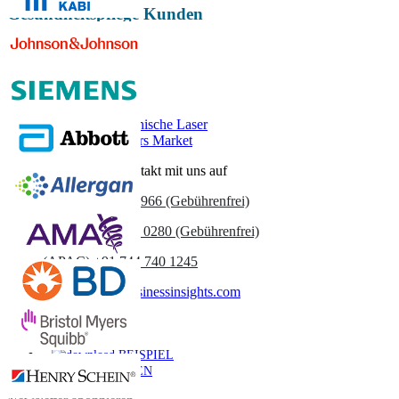
Gesundheitspflege Kunden
Verwandte Berichte
Markt für medizinische Laser
Ophthalmic Lasers Market
Nehmen Sie Kontakt mit uns auf
US
+1 833 909 2966 (Gebührenfrei)
UK
+44 808 502 0280 (Gebührenfrei)
(APAC) +91 744 740 1245
sales@fortunebusinessinsights.com
Anruf
E-Mail
BEISPIEL
HERUNTERLADEN