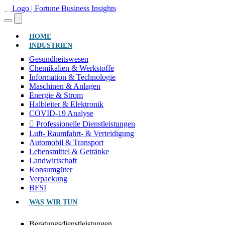
(AKTUELL)
HOME
INDUSTRIEN
Gesundheitswesen
Chemikalien & Werkstoffe
Information & Technologie
Maschinen & Anlagen
Energie & Strom
Halbleiter & Elektronik
COVID-19 Analyse
Professionelle Dienstleistungen
Luft- Raumfahrt- & Verteidigung
Automobil & Transport
Lebensmittel & Getränke
Landwirtschaft
Konsumgüter
Verpackung
BFSI
WAS WIR TUN
Beratungsdienstleistungen