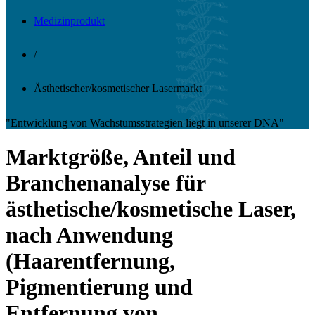
Medizinprodukt
/
Ästhetischer/kosmetischer Lasermarkt
"Entwicklung von Wachstumsstrategien liegt in unserer DNA"
Marktgröße, Anteil und
Branchenanalyse für
ästhetische/kosmetische Laser,
nach Anwendung
(Haarentfernung,
Pigmentierung und
Entfernung von