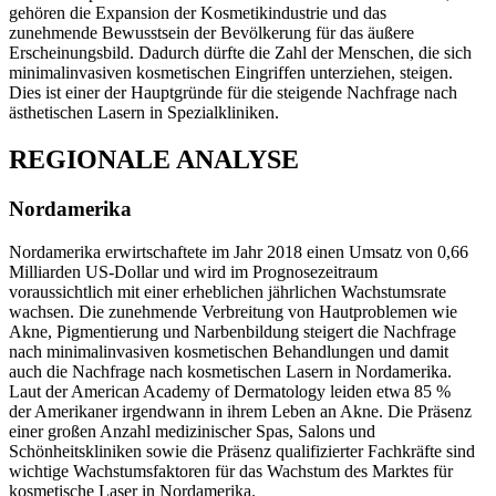
gehören die Expansion der Kosmetikindustrie und das
zunehmende Bewusstsein der Bevölkerung für das äußere
Erscheinungsbild. Dadurch dürfte die Zahl der Menschen, die sich
minimalinvasiven kosmetischen Eingriffen unterziehen, steigen.
Dies ist einer der Hauptgründe für die steigende Nachfrage nach
ästhetischen Lasern in Spezialkliniken.
REGIONALE ANALYSE
Nordamerika
Nordamerika erwirtschaftete im Jahr 2018 einen Umsatz von 0,66
Milliarden US-Dollar und wird im Prognosezeitraum
voraussichtlich mit einer erheblichen jährlichen Wachstumsrate
wachsen. Die zunehmende Verbreitung von Hautproblemen wie
Akne, Pigmentierung und Narbenbildung steigert die Nachfrage
nach minimalinvasiven kosmetischen Behandlungen und damit
auch die Nachfrage nach kosmetischen Lasern in Nordamerika.
Laut der American Academy of Dermatology leiden etwa 85 %
der Amerikaner irgendwann in ihrem Leben an Akne. Die Präsenz
einer großen Anzahl medizinischer Spas, Salons und
Schönheitskliniken sowie die Präsenz qualifizierter Fachkräfte sind
wichtige Wachstumsfaktoren für das Wachstum des Marktes für
kosmetische Laser in Nordamerika.