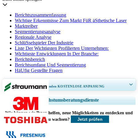
Berichtszusammenfassung
Wichtige Erkenntnisse Zum Markt FüR äSthetische Laser
Marktreiber
Segmentierungsanalyse
Regionale Analyse
SchlüSselspieler Der Industrie
Liste Der Wichtigsten Profilierten Unternehmen:
Wichtigste Entwicklungen In Der Branche:
Berichtsbereich
Berichtsumfang Und Segmentierung
HäUfig Gestellte Fragen
ERHALTEN SIE 30–60
stunden
KOSTENLOSE ANPASSUNG
Regionale und länderspezifische Abdeckung erweitern, Segmentanalyse,
Wachstumsberatungsdienste
Unternehmensprofile, Wettbewerbs-Benchmarking, und Endnutzer-
Einblicke.
Wie können wir Ihnen helfen, neue Möglichkeiten zu entdecken und
Jetzt prüfen
schneller zu wachsen?
Jetzt anpassen