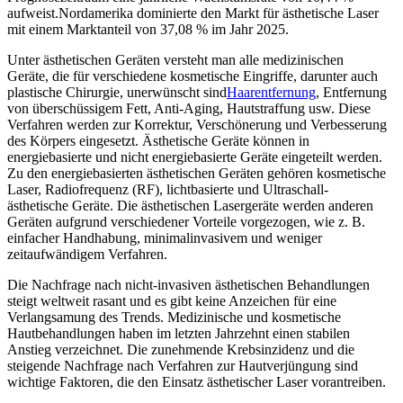
aufweist.
Nordamerika dominierte den Markt für ästhetische Laser
mit einem Marktanteil von 37,08 % im Jahr 2025.
Unter ästhetischen Geräten versteht man alle medizinischen
Geräte, die für verschiedene kosmetische Eingriffe, darunter auch
plastische Chirurgie, unerwünscht sind
Haarentfernung
, Entfernung
von überschüssigem Fett, Anti-Aging, Hautstraffung usw. Diese
Verfahren werden zur Korrektur, Verschönerung und Verbesserung
des Körpers eingesetzt. Ästhetische Geräte können in
energiebasierte und nicht energiebasierte Geräte eingeteilt werden.
Zu den energiebasierten ästhetischen Geräten gehören kosmetische
Laser, Radiofrequenz (RF), lichtbasierte und Ultraschall-
ästhetische Geräte. Die ästhetischen Lasergeräte werden anderen
Geräten aufgrund verschiedener Vorteile vorgezogen, wie z. B.
einfacher Handhabung, minimalinvasivem und weniger
zeitaufwändigem Verfahren.
Die Nachfrage nach nicht-invasiven ästhetischen Behandlungen
steigt weltweit rasant und es gibt keine Anzeichen für eine
Verlangsamung des Trends. Medizinische und kosmetische
Hautbehandlungen haben im letzten Jahrzehnt einen stabilen
Anstieg verzeichnet. Die zunehmende Krebsinzidenz und die
steigende Nachfrage nach Verfahren zur Hautverjüngung sind
wichtige Faktoren, die den Einsatz ästhetischer Laser vorantreiben.