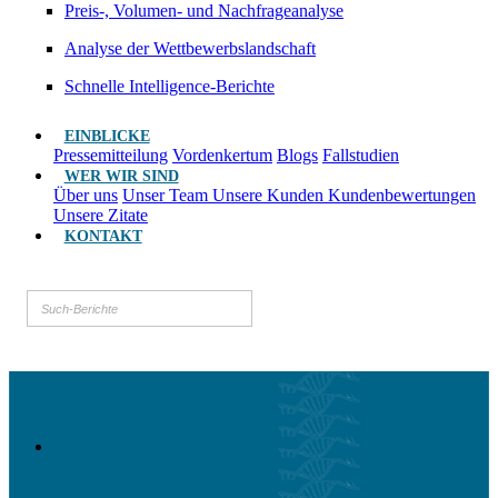
Preis-, Volumen- und Nachfrageanalyse
Analyse der Wettbewerbslandschaft
Schnelle Intelligence-Berichte
EINBLICKE
Pressemitteilung
Vordenkertum
Blogs
Fallstudien
WER WIR SIND
Über uns
Unser Team
Unsere Kunden
Kundenbewertungen
Unsere Zitate
KONTAKT