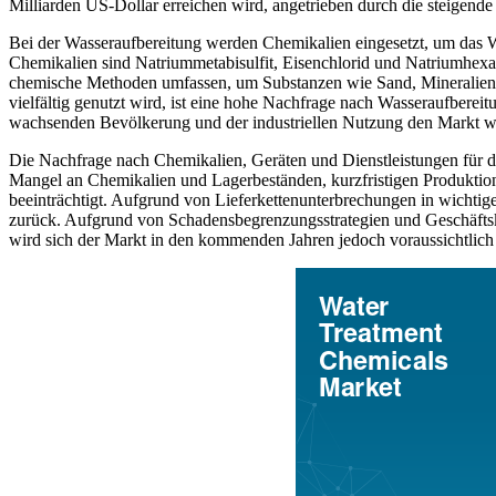
Milliarden US-Dollar erreichen wird, angetrieben durch die steigend
Bei der Wasseraufbereitung werden Chemikalien eingesetzt, um das 
Chemikalien sind Natriummetabisulfit, Eisenchlorid und Natriumhex
chemische Methoden umfassen, um Substanzen wie Sand, Mineralien, B
vielfältig genutzt wird, ist eine hohe Nachfrage nach Wasseraufbere
wachsenden Bevölkerung und der industriellen Nutzung den Markt we
Die Nachfrage nach Chemikalien, Geräten und Dienstleistungen für
Mangel an Chemikalien und Lagerbeständen, kurzfristigen Produktio
beeinträchtigt. Aufgrund von Lieferkettenunterbrechungen in wichtig
zurück. Aufgrund von Schadensbegrenzungsstrategien und Geschäftskont
wird sich der Markt in den kommenden Jahren jedoch voraussichtlich