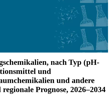
gschemikalien, nach Typ (pH-
tionsmittel und
chaumchemikalien und andere
 regionale Prognose, 2026–2034