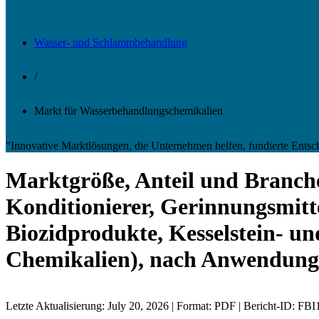
Wasser- und Schlammbehandlung
/
Markt für Wasserbehandlungschemikalien
"Innovative Marktlösungen, die Unternehmen helfen, fundierte Entsc
Marktgröße, Anteil und Branch
Konditionierer, Gerinnungsmitt
Biozidprodukte, Kesselstein- u
Chemikalien), nach Anwendung 
Letzte Aktualisierung: July 20, 2026 | Format: PDF | Bericht-ID: FB