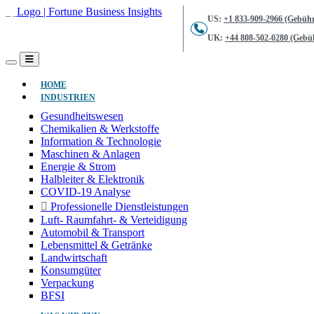
US:
+1 833-909-2966 (Gebühr
UK:
+44 808-502-0280 (Gebüh
(AKTUELL)
HOME
INDUSTRIEN
Gesundheitswesen
Chemikalien & Werkstoffe
Information & Technologie
Maschinen & Anlagen
Energie & Strom
Halbleiter & Elektronik
COVID-19 Analyse
Professionelle Dienstleistungen
Luft- Raumfahrt- & Verteidigung
Automobil & Transport
Lebensmittel & Getränke
Landwirtschaft
Konsumgüter
Verpackung
BFSI