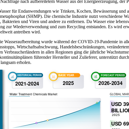
e Nachfrage nach aufbereitetem Wasser aus der Energieerzeugung, der P
Wasser für Endanwendungen wie Trinken, Kochen, Bewässerung und ande
ametaphosphat (SHMP). Die chemische Industrie nutzt verschiedene Wa
akterien und Viren und andere zu entfernen. Da Wasser eine lebenswi
itung zur Wiederverwendung und zum Recycling entstanden. Es wird erw
ltweit antreiben wird.
 die Wasseraufbereitung wurde während der COVID-19-Pandemie in all
nsstopps, Wirtschaftsabschwung, Handelsbeschränkungen, verändertem
en Verbraucherländern in allen Regionen ging die jährliche Wachstumsr
inuitätsplänen führender Hersteller und Zulieferer, unterstützt durch
 langsam erholen.