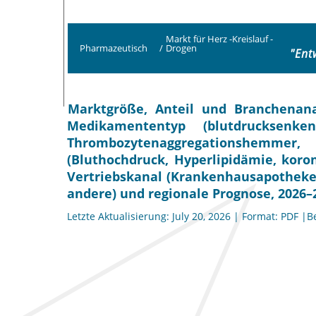
Markt für Herz -Kreislauf -
Pharmazeutisch
/
Drogen
"Ent
Marktgröße, Anteil und Branchenana
Medikamententyp (blutdrucksenkend
Thrombozytenaggregationshemme
(Bluthochdruck, Hyperlipidämie, koro
Vertriebskanal (Krankenhausapotheke
andere) und regionale Prognose, 2026–
Letzte Aktualisierung: July 20, 2026 | Format: PDF |B