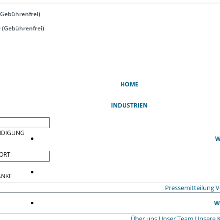
(Gebührenfrei)
 (Gebührenfrei)
(AKTUELL)
HOME
INDUSTRIEN
EIDIGUNG
W
ORT
ÄNKE
Pressemitteilung
V
W
Über uns
Unser Team
Unsere 