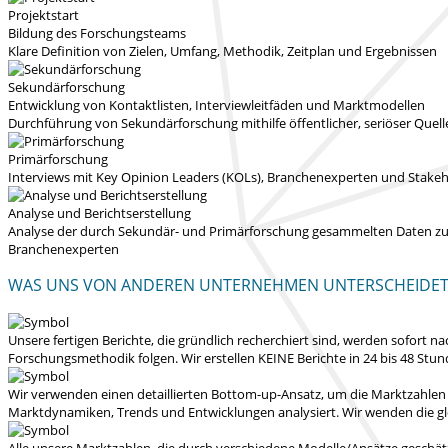
Projektstart
Bildung des Forschungsteams
Klare Definition von Zielen, Umfang, Methodik, Zeitplan und Ergebnissen
Sekundärforschung
Entwicklung von Kontaktlisten, Interviewleitfäden und Marktmodellen
Durchführung von Sekundärforschung mithilfe öffentlicher, seriöser Quel
Primärforschung
Interviews mit Key Opinion Leaders (KOLs), Branchenexperten und Stakeho
Analyse und Berichtserstellung
Analyse der durch Sekundär- und Primärforschung gesammelten Daten zur E
Branchenexperten
WAS UNS VON ANDEREN UNTERNEHMEN UNTERSCHEIDE
Unsere fertigen Berichte, die gründlich recherchiert sind, werden
sofort na
Forschungsmethodik folgen.
Wir erstellen KEINE Berichte in 24 bis 48 Stu
Wir verwenden einen detaillierten Bottom-up-Ansatz, um die Marktzahlen
Marktdynamiken, Trends und Entwicklungen analysiert.
Wir wenden die gl
Alle unsere Marktzahlen, die durch verschiedene Modelle/Ansätze geschät