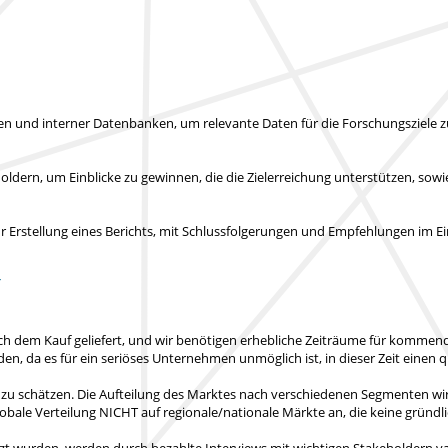
len und interner Datenbanken, um relevante Daten für die Forschungsziele
ldern, um Einblicke zu gewinnen, die die Zielerreichung unterstützen, sow
rstellung eines Berichts, mit Schlussfolgerungen und Empfehlungen im Ein
T
ch dem Kauf geliefert
, und wir benötigen erhebliche Zeiträume für kommende
nden
, da es für ein seriöses Unternehmen unmöglich ist, in dieser Zeit einen q
 zu schätzen. Die Aufteilung des Marktes nach verschiedenen Segmenten wi
obale Verteilung NICHT auf regionale/nationale Märkte an
, die keine gründ
zt wurden, werden durch bezahlte Interviews mit wichtigen Stakeholdern val