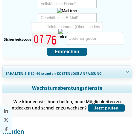
Sicherheitscode
Einreichen
ERHALTEN SIE 30–60
stunden
KOSTENLOSE ANPASSUNG
Regionale und länderspezifische Abdeckung erweitern,
Wachstumsberatungsdienste
Segmentanalyse, Unternehmensprofile, Wettbewerbs-
Benchmarking, und Endnutzer-Einblicke.
Wie können wir Ihnen helfen, neue Möglichkeiten zu
entdecken und schneller zu wachsen?
Jetzt prüfen
Jetzt anpassen
Kunden