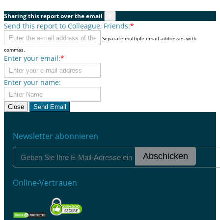
Sharing this report over the email
×
Send this report to Colleague, Friends:
*
Separate multiple email addresses with
commas.
Enter your email:
*
Enter your name:
Close
Send Email
Newsletter abonnieren
Abschicken
Online-Vertrauen