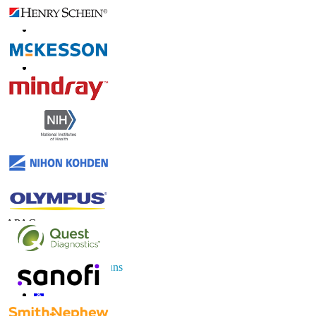
Kontaktieren Sie uns
US
+1 833 909 2966 ( Gebührenfrei )
UK
+44 808 502 0280 (Gebührenfrei )
APAC
+91 744 740 1245
sales@fortunebusinessinsights.com
Vernetzen Sie sich mit uns