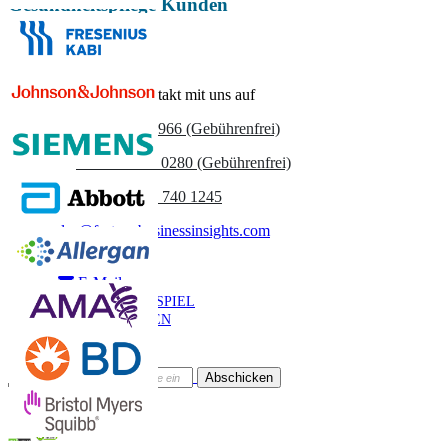
Gesundheitspflege Kunden
Nehmen Sie Kontakt mit uns auf
US
+1 833 909 2966 (Gebührenfrei)
UK
+44 808 502 0280 (Gebührenfrei)
(APAC) +91 744 740 1245
sales@fortunebusinessinsights.com
Anruf
E-Mail
BEISPIEL
HERUNTERLADEN
Newsletter abonnieren
Abschicken
Online-Vertrauen