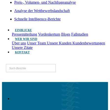
Preis-, Volumen- und Nachfrageanalyse
Analyse der Wettbewerbslandschaft
Schnelle Intelligence-Berichte
EINBLICKE
Pressemitteilung
Vordenkertum
Blogs
Fallstudien
WER WIR SIND
Über uns
Unser Team
Unsere Kunden
Kundenbewertungen
Unsere Zitate
KONTAKT