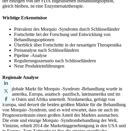
der einzigen von der FDA zugelassenen Behandlungsoption,
gleich bleiben, ist eine Enzymersatztherapie.
Wichtige Erkenntnisse
Prävalenz des Morquio -Syndroms durch Schlüsselländer
Fortschritte bei der Forschung und Entwicklung von
Behandlungsoptionen
Überblick über Fortschritte in der neuartigen Therapeutika
Preisanalyse nach Schlüsselländern
Pipeline -Analyse
Regulierungsszenario nach Schlüsselländern
Neue Produkteinführungen
Regionale Analyse
Der globale Markt für Morquio -Syndrom -Behandlung wurde in
Nordamerika, Europa, asiatisch -pazifisch, lateinamerika und im
Nahen Osten und Afrika unterteilt. Nordamerika, gefolgt von
Europa, sind derzeit die beiden größten Märkte für die Behandlung
von Morquio -Syndrom, und es wird erwartet, dass sie auch im
Prognosezeitraum einen großen Anteil des Marktes ausmachen.
Die erste und einzige Morquio -Syndrombehandlung der Welt,
Vimizim, erhielt 2014 die Marketinggenehmigung in den USA und
in Europa. Zum Zeitpunkt ist dies die einzige spezifische