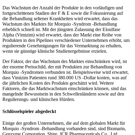
Das Wachstum der Anzahl der Produkte in den vorläufigen und
fortgeschrittenen Stadien der F & E sowie die Fokussierung auf
die Behandlung seltener Krankheiten wird erwartet, dass das
Wachstum des Marktes für Morquio -Syndrom -Behandlung
erheblich schnell ist. Mit der jüngsten Zulassung der Eloulfase
Alpha (Vimizim) wird erwartet, dass der Markt eine Reihe von
Produkten in den Pipelines verschiedener Unternehmen erhöht, um
regulierende Genehmigungen für das Vermarktung zu erhalten,
wenn sie günstige klinische Studienergebnisse erzielen.
Der Faktor, der das Wachstum des Marktes einschränken wird, ist
der enorme Preisschild, der mit Produkten zur Behandlung von
Morquio -Syndromen verbunden ist. Beispielsweise wird erwartet,
dass Vimizim Patienten rund 380.000 US -Dollar kosten, was auf
die jährlichen Kosten des Produkts geschätzt wird. Weitere
Faktoren, die das Marktwachstum einschränken können, sind das
mangelnde Bewusstsein in den Schwellenländern sowie auf den
Regulierungs- und klinischen Hürden.
Schlüsselspieler abgedeckt
Einige der großen Unternehmen, die auf dem globalen Markt für
Morquio -Syndrom -Behandlung vorhanden sind, sind Biomarin,
Genzyme Corporation, Shire, JCR Pharmaceuticals Co., Ltd.,