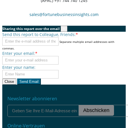
(APAC) +91 744 740 1245
sales@fortunebusinessinsights.com
Sharing this report over the email
×
Send this report to Colleague, Friends:
*
Separate multiple email addresses with
commas.
Enter your email:
*
Enter your name:
Close
Send Email
Newsletter abonnieren
Abschicken
Online-Vertrauen