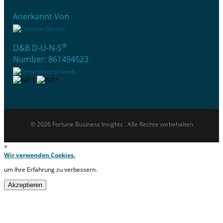
Anerkannt Von
®
D&B D-U-N-S
Number: 861494523
© 2026 Fortune Business Insights . Alle Rechte vorbehalten
×
Wir verwenden Cookies.
um Ihre Erfahrung zu verbessern.
Akzeptieren