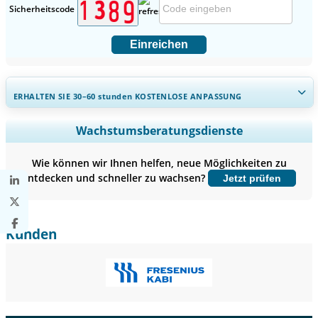
Sicherheitscode
Einreichen
ERHALTEN SIE 30–60
stunden
KOSTENLOSE ANPASSUNG
Regionale und länderspezifische Abdeckung erweitern,
Wachstumsberatungsdienste
Segmentanalyse, Unternehmensprofile, Wettbewerbs-
Benchmarking, und Endnutzer-Einblicke.
Wie können wir Ihnen helfen, neue Möglichkeiten zu
entdecken und schneller zu wachsen?
Jetzt prüfen
Jetzt anpassen
Kunden