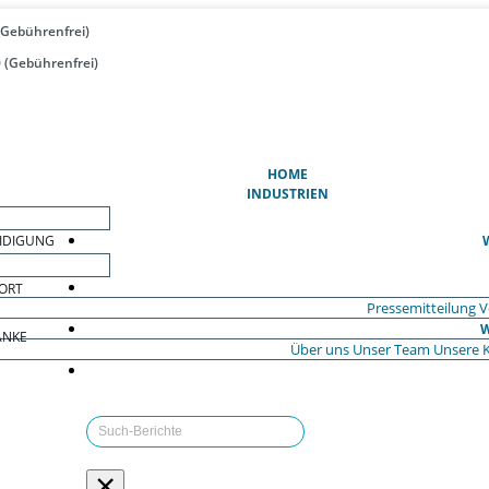
(Gebührenfrei)
 (Gebührenfrei)
(AKTUELL)
HOME
INDUSTRIEN
EIDIGUNG
ORT
Pressemitteilung
V
W
ÄNKE
Über uns
Unser Team
Unsere 
×