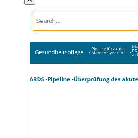
Mu
Pipeline für akutes
PD
Gesundheitspflege
/
Atemnotsyndrom
/
an
ARDS -Pipeline -Überprüfung des akut