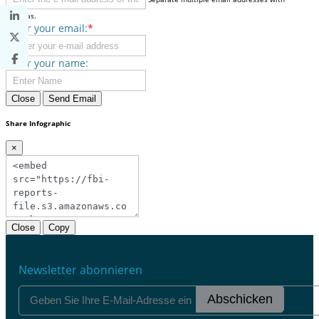
commas.
Enter your email:
*
Enter your name:
Close
Send Email
Share Infographic
×
Close
Copy
Newsletter abonnieren
Abschicken