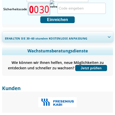
Sicherheitscode
Einreichen
ERHALTEN SIE 30–60
stunden
KOSTENLOSE ANPASSUNG
Regionale und länderspezifische Abdeckung erweitern,
Wachstumsberatungsdienste
Segmentanalyse, Unternehmensprofile, Wettbewerbs-
Benchmarking, und Endnutzer-Einblicke.
Wie können wir Ihnen helfen, neue Möglichkeiten zu
entdecken und schneller zu wachsen?
Jetzt prüfen
Jetzt anpassen
Kunden