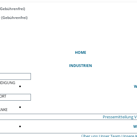
(Gebührenfrei)
 (Gebührenfrei)
(AKTUELL)
HOME
INDUSTRIEN
EIDIGUNG
W
ORT
ÄNKE
Pressemitteilung
V
W
Über uns
Unser Team
Unsere 