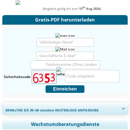
th
(Angebot gültig bis zum
15
Aug 2026
)
Gratis-PDF herunterladen
Sicherheitscode
Einreichen
ERHALTEN SIE 30–60
stunden
KOSTENLOSE ANPASSUNG
Regionale und länderspezifische Abdeckung erweitern,
Wachstumsberatungsdienste
Segmentanalyse, Unternehmensprofile, Wettbewerbs-