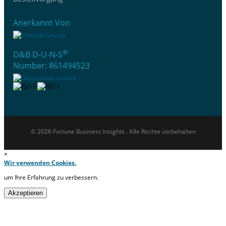
Anerkannt Von
®
D&B D-U-N-S
Number: 861494523
© 2026 Fortune Business Insights . Alle Rechte vorbehalten
×
Wir verwenden Cookies.
um Ihre Erfahrung zu verbessern.
Akzeptieren