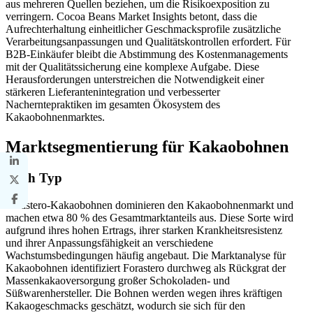
aus mehreren Quellen beziehen, um die Risikoexposition zu
verringern. Cocoa Beans Market Insights betont, dass die
Aufrechterhaltung einheitlicher Geschmacksprofile zusätzliche
Verarbeitungsanpassungen und Qualitätskontrollen erfordert. Für
B2B-Einkäufer bleibt die Abstimmung des Kostenmanagements
mit der Qualitätssicherung eine komplexe Aufgabe. Diese
Herausforderungen unterstreichen die Notwendigkeit einer
stärkeren Lieferantenintegration und verbesserter
Nacherntepraktiken im gesamten Ökosystem des
Kakaobohnenmarktes.
Marktsegmentierung für Kakaobohnen
Nach Typ
Forastero-Kakaobohnen dominieren den Kakaobohnenmarkt und
machen etwa 80 % des Gesamtmarktanteils aus. Diese Sorte wird
aufgrund ihres hohen Ertrags, ihrer starken Krankheitsresistenz
und ihrer Anpassungsfähigkeit an verschiedene
Wachstumsbedingungen häufig angebaut. Die Marktanalyse für
Kakaobohnen identifiziert Forastero durchweg als Rückgrat der
Massenkakaoversorgung großer Schokoladen- und
Süßwarenhersteller. Die Bohnen werden wegen ihres kräftigen
Kakaogeschmacks geschätzt, wodurch sie sich für den