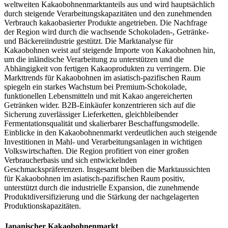
weltweiten Kakaobohnenmarktanteils aus und wird hauptsächlich
durch steigende Verarbeitungskapazitäten und den zunehmenden
Verbrauch kakaobasierter Produkte angetrieben. Die Nachfrage
der Region wird durch die wachsende Schokoladen-, Getränke-
und Bäckereiindustrie gestützt. Die Marktanalyse für
Kakaobohnen weist auf steigende Importe von Kakaobohnen hin,
um die inländische Verarbeitung zu unterstützen und die
Abhängigkeit von fertigen Kakaoprodukten zu verringern. Die
Markttrends für Kakaobohnen im asiatisch-pazifischen Raum
spiegeln ein starkes Wachstum bei Premium-Schokolade,
funktionellen Lebensmitteln und mit Kakao angereicherten
Getränken wider. B2B-Einkäufer konzentrieren sich auf die
Sicherung zuverlässiger Lieferketten, gleichbleibender
Fermentationsqualität und skalierbarer Beschaffungsmodelle.
Einblicke in den Kakaobohnenmarkt verdeutlichen auch steigende
Investitionen in Mahl- und Verarbeitungsanlagen in wichtigen
Volkswirtschaften. Die Region profitiert von einer großen
Verbraucherbasis und sich entwickelnden
Geschmackspräferenzen. Insgesamt bleiben die Marktaussichten
für Kakaobohnen im asiatisch-pazifischen Raum positiv,
unterstützt durch die industrielle Expansion, die zunehmende
Produktdiversifizierung und die Stärkung der nachgelagerten
Produktionskapazitäten.
Japanischer Kakaobohnenmarkt