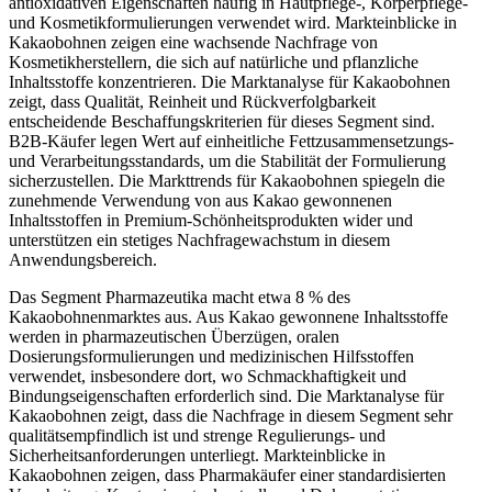
antioxidativen Eigenschaften häufig in Hautpflege-, Körperpflege-
und Kosmetikformulierungen verwendet wird. Markteinblicke in
Kakaobohnen zeigen eine wachsende Nachfrage von
Kosmetikherstellern, die sich auf natürliche und pflanzliche
Inhaltsstoffe konzentrieren. Die Marktanalyse für Kakaobohnen
zeigt, dass Qualität, Reinheit und Rückverfolgbarkeit
entscheidende Beschaffungskriterien für dieses Segment sind.
B2B-Käufer legen Wert auf einheitliche Fettzusammensetzungs-
und Verarbeitungsstandards, um die Stabilität der Formulierung
sicherzustellen. Die Markttrends für Kakaobohnen spiegeln die
zunehmende Verwendung von aus Kakao gewonnenen
Inhaltsstoffen in Premium-Schönheitsprodukten wider und
unterstützen ein stetiges Nachfragewachstum in diesem
Anwendungsbereich.
Das Segment Pharmazeutika macht etwa 8 % des
Kakaobohnenmarktes aus. Aus Kakao gewonnene Inhaltsstoffe
werden in pharmazeutischen Überzügen, oralen
Dosierungsformulierungen und medizinischen Hilfsstoffen
verwendet, insbesondere dort, wo Schmackhaftigkeit und
Bindungseigenschaften erforderlich sind. Die Marktanalyse für
Kakaobohnen zeigt, dass die Nachfrage in diesem Segment sehr
qualitätsempfindlich ist und strenge Regulierungs- und
Sicherheitsanforderungen unterliegt. Markteinblicke in
Kakaobohnen zeigen, dass Pharmakäufer einer standardisierten