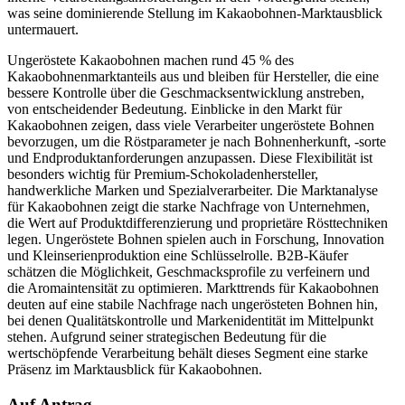
was seine dominierende Stellung im Kakaobohnen-Marktausblick
untermauert.
Ungeröstete Kakaobohnen machen rund 45 % des
Kakaobohnenmarktanteils aus und bleiben für Hersteller, die eine
bessere Kontrolle über die Geschmacksentwicklung anstreben,
von entscheidender Bedeutung. Einblicke in den Markt für
Kakaobohnen zeigen, dass viele Verarbeiter ungeröstete Bohnen
bevorzugen, um die Röstparameter je nach Bohnenherkunft, -sorte
und Endproduktanforderungen anzupassen. Diese Flexibilität ist
besonders wichtig für Premium-Schokoladenhersteller,
handwerkliche Marken und Spezialverarbeiter. Die Marktanalyse
für Kakaobohnen zeigt die starke Nachfrage von Unternehmen,
die Wert auf Produktdifferenzierung und proprietäre Rösttechniken
legen. Ungeröstete Bohnen spielen auch in Forschung, Innovation
und Kleinserienproduktion eine Schlüsselrolle. B2B-Käufer
schätzen die Möglichkeit, Geschmacksprofile zu verfeinern und
die Aromaintensität zu optimieren. Markttrends für Kakaobohnen
deuten auf eine stabile Nachfrage nach ungerösteten Bohnen hin,
bei denen Qualitätskontrolle und Markenidentität im Mittelpunkt
stehen. Aufgrund seiner strategischen Bedeutung für die
wertschöpfende Verarbeitung behält dieses Segment eine starke
Präsenz im Marktausblick für Kakaobohnen.
Auf Antrag