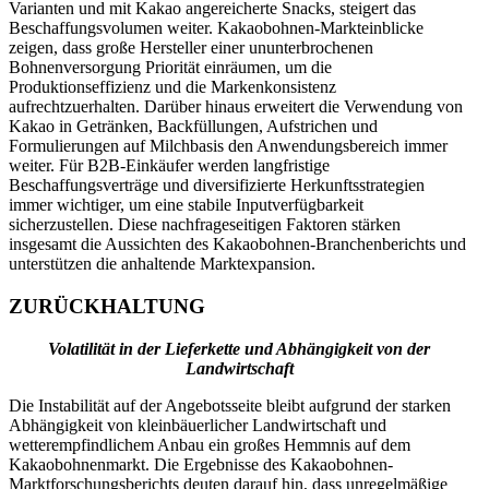
Varianten und mit Kakao angereicherte Snacks, steigert das
Beschaffungsvolumen weiter. Kakaobohnen-Markteinblicke
zeigen, dass große Hersteller einer ununterbrochenen
Bohnenversorgung Priorität einräumen, um die
Produktionseffizienz und die Markenkonsistenz
aufrechtzuerhalten. Darüber hinaus erweitert die Verwendung von
Kakao in Getränken, Backfüllungen, Aufstrichen und
Formulierungen auf Milchbasis den Anwendungsbereich immer
weiter. Für B2B-Einkäufer werden langfristige
Beschaffungsverträge und diversifizierte Herkunftsstrategien
immer wichtiger, um eine stabile Inputverfügbarkeit
sicherzustellen. Diese nachfrageseitigen Faktoren stärken
insgesamt die Aussichten des Kakaobohnen-Branchenberichts und
unterstützen die anhaltende Marktexpansion.
ZURÜCKHALTUNG
Volatilität in der Lieferkette und Abhängigkeit von der
Landwirtschaft
Die Instabilität auf der Angebotsseite bleibt aufgrund der starken
Abhängigkeit von kleinbäuerlicher Landwirtschaft und
wetterempfindlichem Anbau ein großes Hemmnis auf dem
Kakaobohnenmarkt. Die Ergebnisse des Kakaobohnen-
Marktforschungsberichts deuten darauf hin, dass unregelmäßige