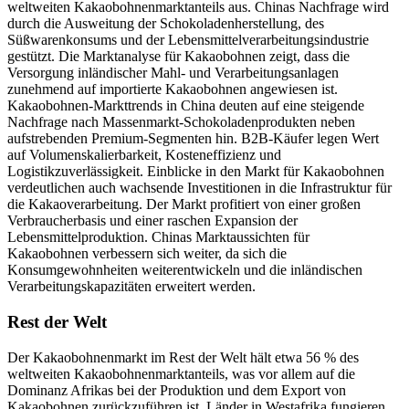
weltweiten Kakaobohnenmarktanteils aus. Chinas Nachfrage wird
durch die Ausweitung der Schokoladenherstellung, des
Süßwarenkonsums und der Lebensmittelverarbeitungsindustrie
gestützt. Die Marktanalyse für Kakaobohnen zeigt, dass die
Versorgung inländischer Mahl- und Verarbeitungsanlagen
zunehmend auf importierte Kakaobohnen angewiesen ist.
Kakaobohnen-Markttrends in China deuten auf eine steigende
Nachfrage nach Massenmarkt-Schokoladenprodukten neben
aufstrebenden Premium-Segmenten hin. B2B-Käufer legen Wert
auf Volumenskalierbarkeit, Kosteneffizienz und
Logistikzuverlässigkeit. Einblicke in den Markt für Kakaobohnen
verdeutlichen auch wachsende Investitionen in die Infrastruktur für
die Kakaoverarbeitung. Der Markt profitiert von einer großen
Verbraucherbasis und einer raschen Expansion der
Lebensmittelproduktion. Chinas Marktaussichten für
Kakaobohnen verbessern sich weiter, da sich die
Konsumgewohnheiten weiterentwickeln und die inländischen
Verarbeitungskapazitäten erweitert werden.
Rest der Welt
Der Kakaobohnenmarkt im Rest der Welt hält etwa 56 % des
weltweiten Kakaobohnenmarktanteils, was vor allem auf die
Dominanz Afrikas bei der Produktion und dem Export von
Kakaobohnen zurückzuführen ist. Länder in Westafrika fungieren