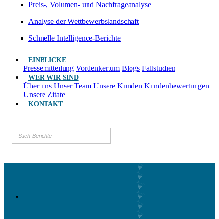
Preis-, Volumen- und Nachfrageanalyse
Analyse der Wettbewerbslandschaft
Schnelle Intelligence-Berichte
EINBLICKE
Pressemitteilung
Vordenkertum
Blogs
Fallstudien
WER WIR SIND
Über uns
Unser Team
Unsere Kunden
Kundenbewertungen
Unsere Zitate
KONTAKT