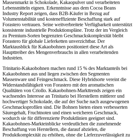
Massenmarkt in Schokolade, Kakaopulver und verarbeiteten
Lebensmitteln eignen. Erkenntnisse aus dem Cocoa Beans
Industry Report zeigen, dass B2B-Käufer in Bezug auf
Volumenstabilität und kosteneffiziente Beschaffung stark auf
Forastero vertrauen. Seine weitverbreitete Verfügbarkeit unterstützt
konsistente industrielle Produktionspläne. Trotz der im Vergleich
zu Premium-Sorten begrenzten Geschmackskomplexität bleibt
Forastero für globale Lieferketten unverzichtbar. Der
Marktausblick für Kakaobohnen positioniert diese Art als
Haupttreiber des Mengenverbrauchs in allen verarbeitenden
Industrien.
Trinitario-Kakaobohnen machen rund 15 % des Marktanteils bei
Kakaobohnen aus und liegen zwischen den Segmenten
Massenware und Feingeschmack. Diese Hybridsorte vereint die
Widerstandsfähigkeit von Forastero mit den aromatischen
Qualitäten von Criollo. Kakaobohnen-Markttrends zeigen ein
wachsendes Interesse an Trinitario bei Herstellern mittlerer und
hochwertiger Schokolade, die auf der Suche nach ausgewogenen
Geschmacksprofilen sind. Die Bohnen bieten einen verbesserten
Säuregehalt, Fruchtnoten und einen weicheren Geschmack,
wodurch sie für differenzierte Produktlinien geeignet sind.
Kakaobohnen-Markteinblicke verdeutlichen die zunehmende
Beschaffung von Herstellern, die darauf abzielen, die
Produktkomplexität zu erhöhen, ohne die Lieferzuverlässigkeit zu