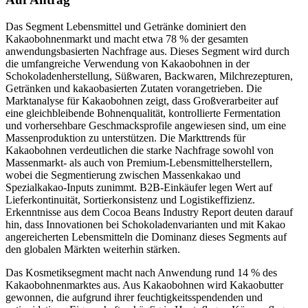
Das Segment Lebensmittel und Getränke dominiert den
Kakaobohnenmarkt und macht etwa 78 % der gesamten
anwendungsbasierten Nachfrage aus. Dieses Segment wird durch
die umfangreiche Verwendung von Kakaobohnen in der
Schokoladenherstellung, Süßwaren, Backwaren, Milchrezepturen,
Getränken und kakaobasierten Zutaten vorangetrieben. Die
Marktanalyse für Kakaobohnen zeigt, dass Großverarbeiter auf
eine gleichbleibende Bohnenqualität, kontrollierte Fermentation
und vorhersehbare Geschmacksprofile angewiesen sind, um eine
Massenproduktion zu unterstützen. Die Markttrends für
Kakaobohnen verdeutlichen die starke Nachfrage sowohl von
Massenmarkt- als auch von Premium-Lebensmittelherstellern,
wobei die Segmentierung zwischen Massenkakao und
Spezialkakao-Inputs zunimmt. B2B-Einkäufer legen Wert auf
Lieferkontinuität, Sortierkonsistenz und Logistikeffizienz.
Erkenntnisse aus dem Cocoa Beans Industry Report deuten darauf
hin, dass Innovationen bei Schokoladenvarianten und mit Kakao
angereicherten Lebensmitteln die Dominanz dieses Segments auf
den globalen Märkten weiterhin stärken.
Das Kosmetiksegment macht nach Anwendung rund 14 % des
Kakaobohnenmarktes aus. Aus Kakaobohnen wird Kakaobutter
gewonnen, die aufgrund ihrer feuchtigkeitsspendenden und