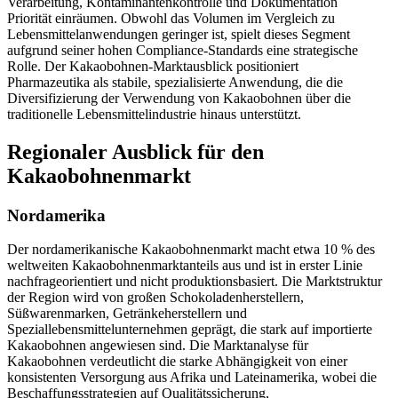
Verarbeitung, Kontaminantenkontrolle und Dokumentation
Priorität einräumen. Obwohl das Volumen im Vergleich zu
Lebensmittelanwendungen geringer ist, spielt dieses Segment
aufgrund seiner hohen Compliance-Standards eine strategische
Rolle. Der Kakaobohnen-Marktausblick positioniert
Pharmazeutika als stabile, spezialisierte Anwendung, die die
Diversifizierung der Verwendung von Kakaobohnen über die
traditionelle Lebensmittelindustrie hinaus unterstützt.
Regionaler Ausblick für den
Kakaobohnenmarkt
Nordamerika
Der nordamerikanische Kakaobohnenmarkt macht etwa 10 % des
weltweiten Kakaobohnenmarktanteils aus und ist in erster Linie
nachfrageorientiert und nicht produktionsbasiert. Die Marktstruktur
der Region wird von großen Schokoladenherstellern,
Süßwarenmarken, Getränkeherstellern und
Speziallebensmittelunternehmen geprägt, die stark auf importierte
Kakaobohnen angewiesen sind. Die Marktanalyse für
Kakaobohnen verdeutlicht die starke Abhängigkeit von einer
konsistenten Versorgung aus Afrika und Lateinamerika, wobei die
Beschaffungsstrategien auf Qualitätssicherung,