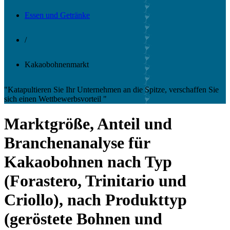
Essen und Getränke
/
Kakaobohnenmarkt
"Katapultieren Sie Ihr Unternehmen an die Spitze, verschaffen Sie
sich einen Wettbewerbsvorteil "
Marktgröße, Anteil und
Branchenanalyse für
Kakaobohnen nach Typ
(Forastero, Trinitario und
Criollo), nach Produkttyp
(geröstete Bohnen und