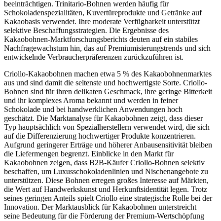
beeinträchtigen. Trinitario-Bohnen werden häufig für
Schokoladenspezialitäten, Kuvertüreprodukte und Getränke auf
Kakaobasis verwendet. Ihre moderate Verfügbarkeit unterstützt
selektive Beschaffungsstrategien. Die Ergebnisse des
Kakaobohnen-Marktforschungsberichts deuten auf ein stabiles
Nachfragewachstum hin, das auf Premiumisierungstrends und sich
entwickelnde Verbraucherpräferenzen zurückzuführen ist.
Criollo-Kakaobohnen machen etwa 5 % des Kakaobohnenmarktes
aus und sind damit die seltenste und hochwertigste Sorte. Criollo-
Bohnen sind für ihren delikaten Geschmack, ihre geringe Bitterkeit
und ihr komplexes Aroma bekannt und werden in feiner
Schokolade und bei handwerklichen Anwendungen hoch
geschätzt. Die Marktanalyse für Kakaobohnen zeigt, dass dieser
Typ hauptsächlich von Spezialherstellern verwendet wird, die sich
auf die Differenzierung hochwertiger Produkte konzentrieren.
Aufgrund geringerer Erträge und höherer Anbausensitivität bleiben
die Liefermengen begrenzt. Einblicke in den Markt für
Kakaobohnen zeigen, dass B2B-Käufer Criollo-Bohnen selektiv
beschaffen, um Luxusschokoladenlinien und Nischenangebote zu
unterstützen. Diese Bohnen erregen großes Interesse auf Märkten,
die Wert auf Handwerkskunst und Herkunftsidentität legen. Trotz
seines geringen Anteils spielt Criollo eine strategische Rolle bei der
Innovation. Der Marktausblick für Kakaobohnen unterstreicht
seine Bedeutung für die Förderung der Premium-Wertschöpfung