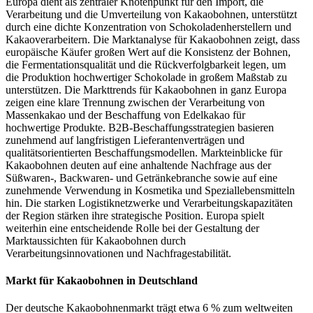
Europa dient als zentraler Knotenpunkt für den Import, die
Verarbeitung und die Umverteilung von Kakaobohnen, unterstützt
durch eine dichte Konzentration von Schokoladenherstellern und
Kakaoverarbeitern. Die Marktanalyse für Kakaobohnen zeigt, dass
europäische Käufer großen Wert auf die Konsistenz der Bohnen,
die Fermentationsqualität und die Rückverfolgbarkeit legen, um
die Produktion hochwertiger Schokolade in großem Maßstab zu
unterstützen. Die Markttrends für Kakaobohnen in ganz Europa
zeigen eine klare Trennung zwischen der Verarbeitung von
Massenkakao und der Beschaffung von Edelkakao für
hochwertige Produkte. B2B-Beschaffungsstrategien basieren
zunehmend auf langfristigen Lieferantenverträgen und
qualitätsorientierten Beschaffungsmodellen. Markteinblicke für
Kakaobohnen deuten auf eine anhaltende Nachfrage aus der
Süßwaren-, Backwaren- und Getränkebranche sowie auf eine
zunehmende Verwendung in Kosmetika und Speziallebensmitteln
hin. Die starken Logistiknetzwerke und Verarbeitungskapazitäten
der Region stärken ihre strategische Position. Europa spielt
weiterhin eine entscheidende Rolle bei der Gestaltung der
Marktaussichten für Kakaobohnen durch
Verarbeitungsinnovationen und Nachfragestabilität.
Markt für Kakaobohnen in Deutschland
Der deutsche Kakaobohnenmarkt trägt etwa 6 % zum weltweiten