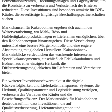
Fermentationszentren, Trocknungsanlagen und Lagersysteme, um
die Konsistenz zu verbessern und Verluste nach der Ernte zu
reduzieren. Diese Investitionen sind besonders attraktiv für B2B-
Käufer, die zuverlässige langfristige Beschaffungspartnerschaften
suchen.
Marktchancen für Kakaobohnen ergeben sich auch in der
Weiterverarbeitung, wo Mahl-, Röst- und
Halbfertigkakaoproduktanlagen es Lieferanten ermöglichen, über
den Rohbohnenexport hinauszugehen. Diese Verschiebung
unterstützt eine bessere Margenkontrolle und eine engere
Abstimmung mit globalen Herstellern. Kakaobohnen-
Markteinblicke verdeutlichen das wachsende Interesse an
Spezialkakaosegmenten, einschließlich Edelkakaobohnen und
Bohnen aus einer einzigen Herkunft, die
Differenzierungsmöglichkeiten für Lieferanten und Verarbeiter
bieten.
Ein weiterer Investitionsschwerpunkt ist die digitale
Rückverfolgbarkeit und Lieferkettentransparenz. Systeme, die
Herkunft, Qualitätsparameter und Logistikleistung verfolgen,
verbessern das Vertrauen der Käufer und die
Beschaffungseffizienz. Der Marktausblick für Kakaobohnen
deutet darauf hin, dass Investitionen, die auf
Qualitätsverbesserung, Lieferantenintegration und