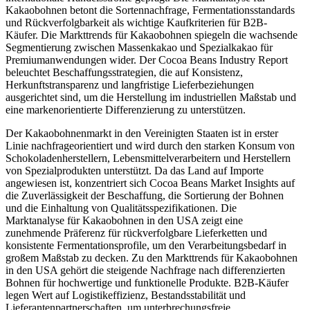
Kakaobohnen betont die Sortennachfrage, Fermentationsstandards
und Rückverfolgbarkeit als wichtige Kaufkriterien für B2B-
Käufer. Die Markttrends für Kakaobohnen spiegeln die wachsende
Segmentierung zwischen Massenkakao und Spezialkakao für
Premiumanwendungen wider. Der Cocoa Beans Industry Report
beleuchtet Beschaffungsstrategien, die auf Konsistenz,
Herkunftstransparenz und langfristige Lieferbeziehungen
ausgerichtet sind, um die Herstellung im industriellen Maßstab und
eine markenorientierte Differenzierung zu unterstützen.
Der Kakaobohnenmarkt in den Vereinigten Staaten ist in erster
Linie nachfrageorientiert und wird durch den starken Konsum von
Schokoladenherstellern, Lebensmittelverarbeitern und Herstellern
von Spezialprodukten unterstützt. Da das Land auf Importe
angewiesen ist, konzentriert sich Cocoa Beans Market Insights auf
die Zuverlässigkeit der Beschaffung, die Sortierung der Bohnen
und die Einhaltung von Qualitätsspezifikationen. Die
Marktanalyse für Kakaobohnen in den USA zeigt eine
zunehmende Präferenz für rückverfolgbare Lieferketten und
konsistente Fermentationsprofile, um den Verarbeitungsbedarf in
großem Maßstab zu decken. Zu den Markttrends für Kakaobohnen
in den USA gehört die steigende Nachfrage nach differenzierten
Bohnen für hochwertige und funktionelle Produkte. B2B-Käufer
legen Wert auf Logistikeffizienz, Bestandsstabilität und
Lieferantenpartnerschaften, um unterbrechungsfreie