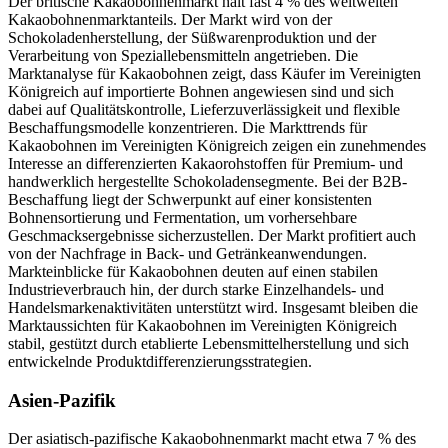
Der britische Kakaobohnenmarkt hält fast 4 % des weltweiten
Kakaobohnenmarktanteils. Der Markt wird von der
Schokoladenherstellung, der Süßwarenproduktion und der
Verarbeitung von Speziallebensmitteln angetrieben. Die
Marktanalyse für Kakaobohnen zeigt, dass Käufer im Vereinigten
Königreich auf importierte Bohnen angewiesen sind und sich
dabei auf Qualitätskontrolle, Lieferzuverlässigkeit und flexible
Beschaffungsmodelle konzentrieren. Die Markttrends für
Kakaobohnen im Vereinigten Königreich zeigen ein zunehmendes
Interesse an differenzierten Kakaorohstoffen für Premium- und
handwerklich hergestellte Schokoladensegmente. Bei der B2B-
Beschaffung liegt der Schwerpunkt auf einer konsistenten
Bohnensortierung und Fermentation, um vorhersehbare
Geschmacksergebnisse sicherzustellen. Der Markt profitiert auch
von der Nachfrage in Back- und Getränkeanwendungen.
Markteinblicke für Kakaobohnen deuten auf einen stabilen
Industrieverbrauch hin, der durch starke Einzelhandels- und
Handelsmarkenaktivitäten unterstützt wird. Insgesamt bleiben die
Marktaussichten für Kakaobohnen im Vereinigten Königreich
stabil, gestützt durch etablierte Lebensmittelherstellung und sich
entwickelnde Produktdifferenzierungsstrategien.
Asien-Pazifik
Der asiatisch-pazifische Kakaobohnenmarkt macht etwa 7 % des