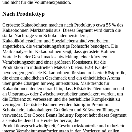
und nicht für die Volumenexpansion.
Nach Produkttyp
Geröstete Kakaobohnen machen nach Produkttyp etwa 55 % des
Kakaobohnen-Marktanteils aus. Dieses Segment wird durch die
starke Nachfrage von Schokoladenherstellern,
Kakaolikörherstellern und Speziallebensmittelverarbeitern
angetrieben, die verarbeitungsfertige Rohstoffe benötigen. Die
Marktanalyse für Kakaobohnen zeigt, dass geröstete Bohnen
Vorteile bei der Geschmacksentwicklung, einer kürzeren
Verarbeitungszeit und einer größeren Konsistenz für die
Produktion im industriellen Maßstab bieten. B2B-Käufer
bevorzugen geröstete Kakaobohnen für standardisierte Röstprofile,
die einen einheitlichen Geschmack und ein einheitliches Aroma
über große Chargen hinweg unterstützen. Markttrends für
Kakaobohnen deuten darauf hin, dass Röstaktivitäten zunehmend
an Ursprungs- oder Zwischenverarbeiter ausgelagert werden, um
die Effizienz zu verbessern und die betriebliche Komplexität zu
verringern. Geröstete Bohnen werden häufig in Premium-
Schokolade, kakaohaltigen Getränken und Süßwarenfüllungen
verwendet. Der Cocoa Beans Industry Report hebt dieses Segment
als entscheidend für Hersteller hervor, die
Produktionsgeschwindigkeit, Geschmackskontrolle und reduzierte
interne Verarbeitungsanforderungen in den Vordergrund stellen,