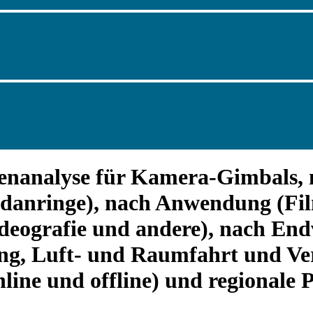
enanalyse für Kamera-Gimbals, 
danringe), nach Anwendung (F
Videografie und andere), nach E
g, Luft- und Raumfahrt und Ver
nline und offline) und regionale