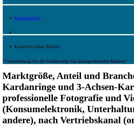
Konsumgüter
/
Kamera Gimbal Market
"Unterstützung bei der Etablierung von datengesteuerten Marken"
Marktgröße, Anteil und Branch
Kardanringe und 3-Achsen-Kar
professionelle Fotografie und 
(Konsumelektronik, Unterhaltun
andere), nach Vertriebskanal (o