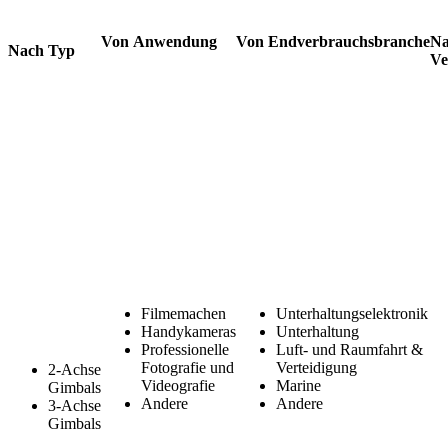
Von
Anwendung
Von
Endverbrauchsbranche
Na
Nach Typ
Ve
Filmemachen
Unterhaltungselektronik
Handykameras
Unterhaltung
Professionelle
Luft- und Raumfahrt &
Fotografie und
Verteidigung
2-Achse
Videografie
Marine
Gimbals
Andere
Andere
3-Achse
Gimbals