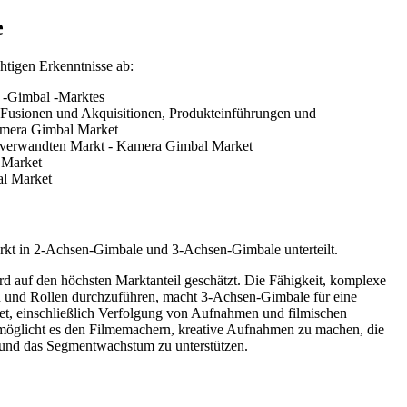
e
htigen Erkenntnisse ab:
 -Gimbal -Marktes
 Fusionen und Akquisitionen, Produkteinführungen und
amera Gimbal Market
n/verwandten Markt - Kamera Gimbal Market
 Market
al Market
rkt in 2-Achsen-Gimbale und 3-Achsen-Gimbale unterteilt.
 auf den höchsten Marktanteil geschätzt. Die Fähigkeit, komplexe
nd Rollen durchzuführen, macht 3-Achsen-Gimbale für eine
net, einschließlich Verfolgung von Aufnahmen und filmischen
rmöglicht es den Filmemachern, kreative Aufnahmen zu machen, die
n und das Segmentwachstum zu unterstützen.