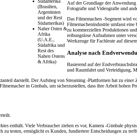
Südamerika
Auf der Grundlage der Anwendung i
(Brasilien,
Fotografie und Videografie und ander
Argentinien
und der Rest
Das Filmemachen -Segment wird vor
Südamerikas)
Filmemachenindustrie umfasst eine 
Naher Osten &
zu kommerziellen Produktionen und 
Afrika
reibungslose Aufnahmen unter versc
(U.A.E.,
Werkzeuge für Fachleute auf diese
Südafrika und
Rest des
Analyse nach Endverwendu
Nahen Ostens
& Afrika)
Basierend auf der Endverbrauchsbran
und Raumfahrt und Verteidigung, Ma
nteil darstellt. Der Aufstieg von Streaming -Plattformen hat zu einer
ie Filmemacher in Gimbals, um sicherzustellen, dass ihre Arbeit hohen Pr
teilt.
ktes enthält. Viele Verbraucher ziehen es vor, Kamera -Gimbale physis
h zu testen, ermöglicht es Kunden, fundiertere Entscheidungen zu tref