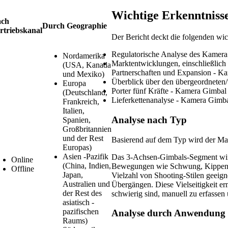
Wichtige Erkenntniss
ch
Durch Geographie
rtriebskanal
Der Bericht deckt die folgenden wic
Regulatorische Analyse des Kamera
Nordamerika
Marktentwicklungen, einschließlich
(USA, Kanada
Partnerschaften und Expansion - K
und Mexiko)
Überblick über den übergeordnete
Europa
Porter fünf Kräfte - Kamera Gimbal
(Deutschland,
Lieferkettenanalyse - Kamera Gimb
Frankreich,
Italien,
Analyse nach Typ
Spanien,
Großbritannien
und der Rest
Basierend auf dem Typ wird der Ma
Europas)
Asien -Pazifik
Das 3-Achsen-Gimbals-Segment wird
Online
(China, Indien,
Bewegungen wie Schwung, Kippen u
Offline
Japan,
Vielzahl von Shooting-Stilen geeig
Australien und
Übergängen. Diese Vielseitigkeit e
der Rest des
schwierig sind, manuell zu erfasse
asiatisch -
pazifischen
Analyse durch Anwendung
Raums)