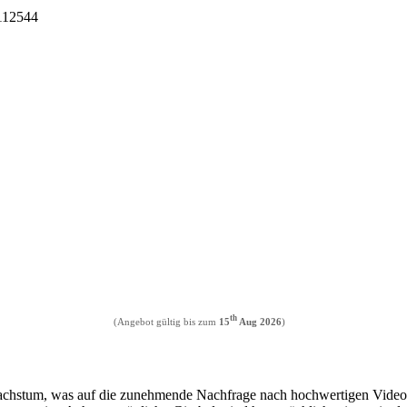
I112544
th
(Angebot gültig bis zum
15
Aug 2026
)
achstum, was auf die zunehmende Nachfrage nach hochwertigen Videoi