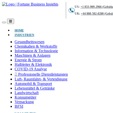
US:
+1 833-909-2966 (Gebühr
UK:
+44 808-502-0280 (Gebüh
(AKTUELL)
HOME
INDUSTRIEN
Gesundheitswesen
Chemikalien & Werkstoffe
Information & Technologie
Maschinen & Anlagen
Energie & Strom
Halbleiter & Elektronik
COVID-19 Analyse
Professionelle Dienstleistungen
Luft- Raumfahrt- & Verteidigung
Automobil & Transport
Lebensmittel & Getränke
Landwirtschaft
Konsumgüter
Verpackung
BFSI