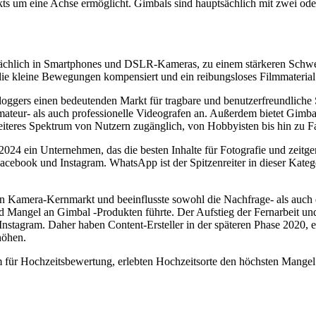
ts um eine Achse ermöglicht. Gimbals sind hauptsächlich mit zwei oder 
ptsächlich in Smartphones und DSLR-Kameras, zu einem stärkeren Sch
ie kleine Bewegungen kompensiert und ein reibungsloses Filmmaterial 
loggers einen bedeutenden Markt für tragbare und benutzerfreundlich
 Amateur- als auch professionelle Videografen an. Außerdem bietet Gimb
breiteres Spektrum von Nutzern zugänglich, von Hobbyisten bis hin zu 
024 ein Unternehmen, das die besten Inhalte für Fotografie und zeitgenö
cebook und Instagram. WhatsApp ist der Spitzenreiter in dieser Kateg
n Kamera-Kernmarkt und beeinflusste sowohl die Nachfrage- als auch 
d Mangel an Gimbal -Produkten führte. Der Aufstieg der Fernarbeit un
Instagram. Daher haben Content-Ersteller in der späteren Phase 2020, e
höhen.
m für Hochzeitsbewertung, erlebten Hochzeitsorte den höchsten Mange