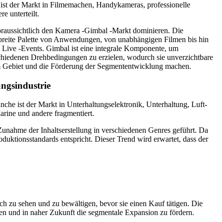
st der Markt in Filmemachen, Handykameras, professionelle
e unterteilt.
aussichtlich den Kamera -Gimbal -Markt dominieren. Die
breite Palette von Anwendungen, von unabhängigen Filmen bis hin
Live -Events. Gimbal ist eine integrale Komponente, um
hiedenen Drehbedingungen zu erzielen, wodurch sie unverzichtbare
m Gebiet und die Förderung der Segmententwicklung machen.
ngsindustrie
che ist der Markt in Unterhaltungselektronik, Unterhaltung, Luft-
rine und andere fragmentiert.
 Zunahme der Inhaltserstellung in verschiedenen Genres geführt. Da
oduktionsstandards entspricht. Dieser Trend wird erwartet, dass der
ch zu sehen und zu bewältigen, bevor sie einen Kauf tätigen. Die
fen und in naher Zukunft die segmentale Expansion zu fördern.