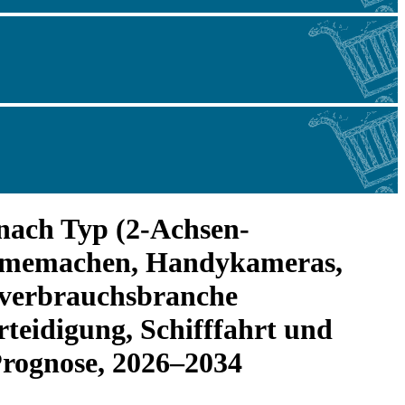
nach Typ (2-Achsen-
ilmemachen, Handykameras,
ndverbrauchsbranche
teidigung, Schifffahrt und
 Prognose, 2026–2034