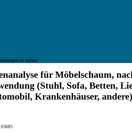
heidungen zu treffen"
enanalyse für Möbelschaum, nac
ndung (Stuhl, Sofa, Betten, Lieg
mobil, Krankenhäuser, andere) 
I103685