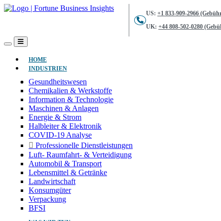
US:
+1 833-909-2966 (Gebühr
UK:
+44 808-502-0280 (Gebüh
(AKTUELL)
HOME
INDUSTRIEN
Gesundheitswesen
Chemikalien & Werkstoffe
Information & Technologie
Maschinen & Anlagen
Energie & Strom
Halbleiter & Elektronik
COVID-19 Analyse
Professionelle Dienstleistungen
Luft- Raumfahrt- & Verteidigung
Automobil & Transport
Lebensmittel & Getränke
Landwirtschaft
Konsumgüter
Verpackung
BFSI