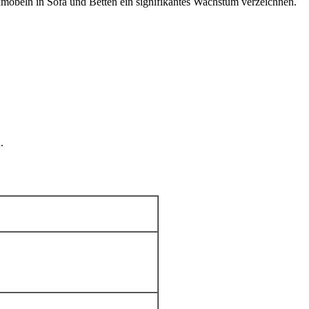
möbeln in Sofa und Betten ein signifikantes Wachstum verzeichnen.
.