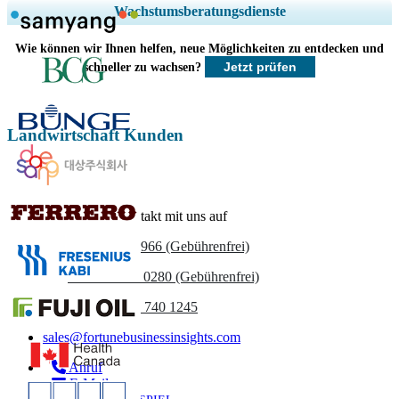
Regionale und länderspezifische Abdeckung erweitern, Segmentanalyse,
Wachstumsberatungsdienste
Unternehmensprofile, Wettbewerbs-Benchmarking, und Endnutzer-
Einblicke.
Wie können wir Ihnen helfen, neue Möglichkeiten zu entdecken und
Jetzt prüfen
schneller zu wachsen?
Jetzt anpassen
Landwirtschaft Kunden
Nehmen Sie Kontakt mit uns auf
US
+1 833 909 2966 (Gebührenfrei)
UK
+44 808 502 0280 (Gebührenfrei)
(APAC) +91 744 740 1245
sales@fortunebusinessinsights.com
Anruf
E-Mail