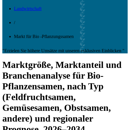
Landwirtschaft
/
Markt für Bio -Pflanzungssamen
"Erzielen Sie höhere Umsätze mit unseren exklusiven Einblicken "
Marktgröße, Marktanteil und
Branchenanalyse für Bio-
Pflanzensamen, nach Typ
(Feldfruchtsamen,
Gemüsesamen, Obstsamen,
andere) und regionaler
Prognose, 2026–2034