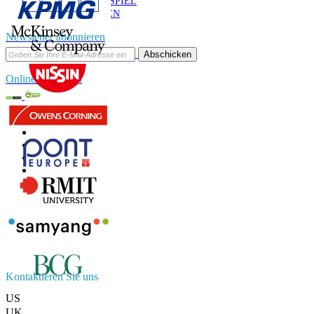
BEISPIEL
HERUNTERLADEN
Newsletter abonnieren
Abschicken
Online-Vertrauen
Kontaktieren Sie uns
US
+1 833 909 2966 ( Gebührenfrei )
UK
+44 808 502 0280 (Gebührenfrei )