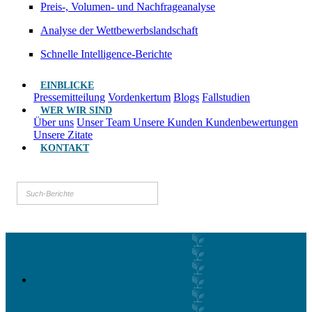
Preis-, Volumen- und Nachfrageanalyse
Analyse der Wettbewerbslandschaft
Schnelle Intelligence-Berichte
EINBLICKE
Pressemitteilung
Vordenkertum
Blogs
Fallstudien
WER WIR SIND
Über uns
Unser Team
Unsere Kunden
Kundenbewertungen
Unsere Zitate
KONTAKT