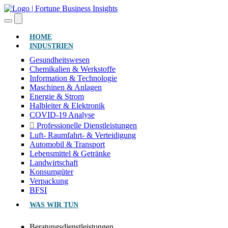
(AKTUELL)
HOME
INDUSTRIEN
Gesundheitswesen
Chemikalien & Werkstoffe
Information & Technologie
Maschinen & Anlagen
Energie & Strom
Halbleiter & Elektronik
COVID-19 Analyse
Professionelle Dienstleistungen
Luft- Raumfahrt- & Verteidigung
Automobil & Transport
Lebensmittel & Getränke
Landwirtschaft
Konsumgüter
Verpackung
BFSI
WAS WIR TUN
Beratungsdienstleistungen