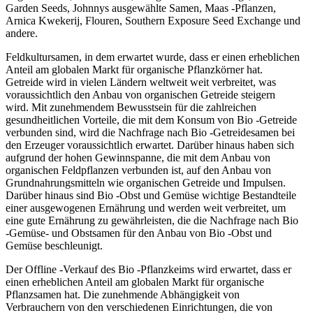
Garden Seeds, Johnnys ausgewählte Samen, Maas -Pflanzen,
Arnica Kwekerij, Flouren, Southern Exposure Seed Exchange und
andere.
Feldkultursamen, in dem erwartet wurde, dass er einen erheblichen
Anteil am globalen Markt für organische Pflanzkörner hat.
Getreide wird in vielen Ländern weltweit weit verbreitet, was
voraussichtlich den Anbau von organischen Getreide steigern
wird. Mit zunehmendem Bewusstsein für die zahlreichen
gesundheitlichen Vorteile, die mit dem Konsum von Bio -Getreide
verbunden sind, wird die Nachfrage nach Bio -Getreidesamen bei
den Erzeuger voraussichtlich erwartet. Darüber hinaus haben sich
aufgrund der hohen Gewinnspanne, die mit dem Anbau von
organischen Feldpflanzen verbunden ist, auf den Anbau von
Grundnahrungsmitteln wie organischen Getreide und Impulsen.
Darüber hinaus sind Bio -Obst und Gemüse wichtige Bestandteile
einer ausgewogenen Ernährung und werden weit verbreitet, um
eine gute Ernährung zu gewährleisten, die die Nachfrage nach Bio
-Gemüse- und Obstsamen für den Anbau von Bio -Obst und
Gemüse beschleunigt.
Der Offline -Verkauf des Bio -Pflanzkeims wird erwartet, dass er
einen erheblichen Anteil am globalen Markt für organische
Pflanzsamen hat. Die zunehmende Abhängigkeit von
Verbrauchern von den verschiedenen Einrichtungen, die von