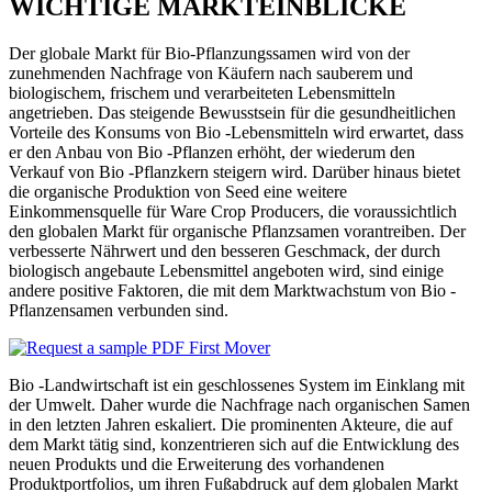
WICHTIGE MARKTEINBLICKE
Der globale Markt für Bio-Pflanzungssamen wird von der
zunehmenden Nachfrage von Käufern nach sauberem und
biologischem, frischem und verarbeiteten Lebensmitteln
angetrieben. Das steigende Bewusstsein für die gesundheitlichen
Vorteile des Konsums von Bio -Lebensmitteln wird erwartet, dass
er den Anbau von Bio -Pflanzen erhöht, der wiederum den
Verkauf von Bio -Pflanzkern steigern wird. Darüber hinaus bietet
die organische Produktion von Seed eine weitere
Einkommensquelle für Ware Crop Producers, die voraussichtlich
den globalen Markt für organische Pflanzsamen vorantreiben. Der
verbesserte Nährwert und den besseren Geschmack, der durch
biologisch angebaute Lebensmittel angeboten wird, sind einige
andere positive Faktoren, die mit dem Marktwachstum von Bio -
Pflanzensamen verbunden sind.
Bio -Landwirtschaft ist ein geschlossenes System im Einklang mit
der Umwelt. Daher wurde die Nachfrage nach organischen Samen
in den letzten Jahren eskaliert. Die prominenten Akteure, die auf
dem Markt tätig sind, konzentrieren sich auf die Entwicklung des
neuen Produkts und die Erweiterung des vorhandenen
Produktportfolios, um ihren Fußabdruck auf dem globalen Markt