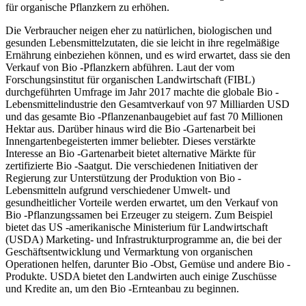
für organische Pflanzkern zu erhöhen.
Die Verbraucher neigen eher zu natürlichen, biologischen und
gesunden Lebensmittelzutaten, die sie leicht in ihre regelmäßige
Ernährung einbeziehen können, und es wird erwartet, dass sie den
Verkauf von Bio -Pflanzkern abführen. Laut der vom
Forschungsinstitut für organischen Landwirtschaft (FIBL)
durchgeführten Umfrage im Jahr 2017 machte die globale Bio -
Lebensmittelindustrie den Gesamtverkauf von 97 Milliarden USD
und das gesamte Bio -Pflanzenanbaugebiet auf fast 70 Millionen
Hektar aus. Darüber hinaus wird die Bio -Gartenarbeit bei
Innengartenbegeisterten immer beliebter. Dieses verstärkte
Interesse an Bio -Gartenarbeit bietet alternative Märkte für
zertifizierte Bio -Saatgut. Die verschiedenen Initiativen der
Regierung zur Unterstützung der Produktion von Bio -
Lebensmitteln aufgrund verschiedener Umwelt- und
gesundheitlicher Vorteile werden erwartet, um den Verkauf von
Bio -Pflanzungssamen bei Erzeuger zu steigern. Zum Beispiel
bietet das US -amerikanische Ministerium für Landwirtschaft
(USDA) Marketing- und Infrastrukturprogramme an, die bei der
Geschäftsentwicklung und Vermarktung von organischen
Operationen helfen, darunter Bio -Obst, Gemüse und andere Bio -
Produkte. USDA bietet den Landwirten auch einige Zuschüsse
und Kredite an, um den Bio -Ernteanbau zu beginnen.