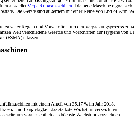
ng seiner neuen anpassungsfähigen Abfüllmaschine auf der PPMA Total 
nen ausstellen
Verpackungsmaschinen
. Die neue Maschine eignet sich
Substrate. Die Geräte sind außerdem mit einer Reihe von End-of-Arm-W
strategischer Regeln und Vorschriften, um den Verpackungsprozess zu 
ganzen Welt verschiedene Gesetze und Vorschriften zur Hygiene von Le
Act (FSMA) erlassen.
maschinen
henfüllmaschinen mit einem Anteil von 35,17 % im Jahr 2018.
fizienz und Langlebigkeit das stärkste Wachstum verzeichnen.
ezeitraum voraussichtlich das höchste Wachstum verzeichnen.