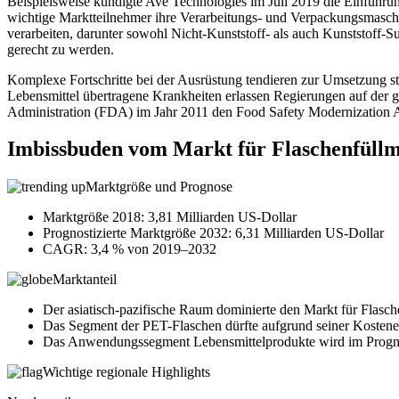
Beispielsweise kündigte Ave Technologies im Juli 2019 die Einführu
wichtige Marktteilnehmer ihre Verarbeitungs- und Verpackungsmaschi
verarbeiten, darunter sowohl Nicht-Kunststoff- als auch Kunststoff-
gerecht zu werden.
Komplexe Fortschritte bei der Ausrüstung tendieren zur Umsetzung 
Lebensmittel übertragene Krankheiten erlassen Regierungen auf der 
Administration (FDA) im Jahr 2011 den Food Safety Modernization 
Imbissbuden vom Markt für Flaschenfüll
Marktgröße und Prognose
Marktgröße 2018: 3,81 Milliarden US-Dollar
Prognostizierte Marktgröße 2032: 6,31 Milliarden US-Dollar
CAGR: 3,4 % von 2019–2032
Marktanteil
Der asiatisch-pazifische Raum dominierte den Markt für Flasc
Das Segment der PET-Flaschen dürfte aufgrund seiner Kostenef
Das Anwendungssegment Lebensmittelprodukte wird im Prognos
Wichtige regionale Highlights