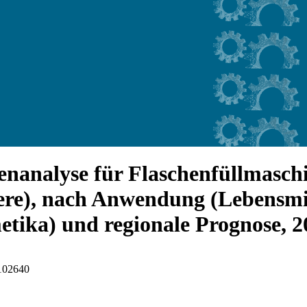
nanalyse für Flaschenfüllmasch
ere), nach Anwendung (Lebensmi
tika) und regionale Prognose, 
I102640