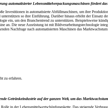
ung automatisierter Lebensmittelverpackungsmaschinen fördert da
ße Investitionen in automatisierte Abfüllmaschinen, um ihre Produktio
 unterstützen so ihre Einführung. Darüber hinaus erhöht der Einsatz d
ogie ein, um den Branchentrend zu unterstützen. Beispielsweise künd
e an. Die neue Ausrüstung ist mit Bildverarbeitungstechnologie integri
genden Nachfrage nach automatisierten Maschinen das Marktwachstum i
t zu erfahren.
ende Getränkeindustrie auf der ganzen Welt, um das Marktwachstu
ge Rolle in der Lebensmittelwertschöpfungskette. Das steigende Verbrau