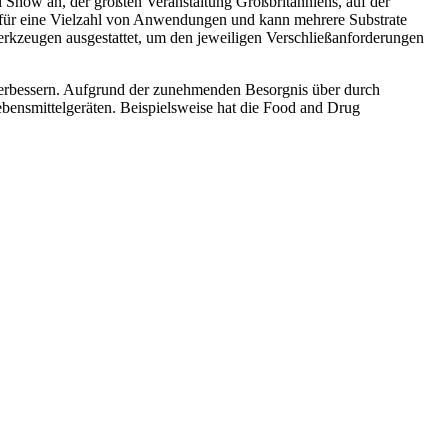
Show an, der größten Veranstaltung Großbritanniens, auf der
 für eine Vielzahl von Anwendungen und kann mehrere Substrate
erkzeugen ausgestattet, um den jeweiligen Verschließanforderungen
verbessern. Aufgrund der zunehmenden Besorgnis über durch
bensmittelgeräten. Beispielsweise hat die Food and Drug