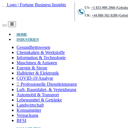
US:
+1 833-909-2966 (Gebühr
UK:
+44 808-502-0280 (Gebüh
(AKTUELL)
HOME
INDUSTRIEN
Gesundheitswesen
Chemikalien & Werkstoffe
Information & Technologie
Maschinen & Anlagen
Energie & Strom
Halbleiter & Elektronik
COVID-19 Analyse
Professionelle Dienstleistungen
Luft- Raumfahrt- & Verteidigung
Automobil & Transport
Lebensmittel & Getränke
Landwirtschaft
Konsumgüter
Verpackung
BFSI