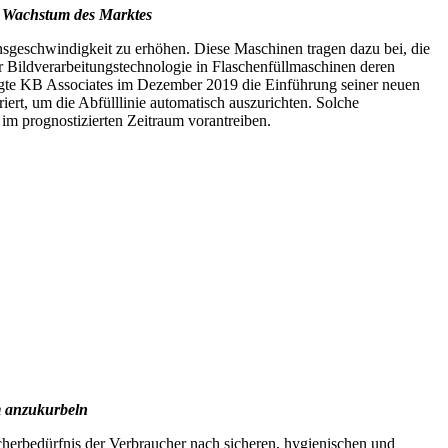
s Wachstum des Marktes
nsgeschwindigkeit zu erhöhen. Diese Maschinen tragen dazu bei, die
er Bildverarbeitungstechnologie in Flaschenfüllmaschinen deren
igte KB Associates im Dezember 2019 die Einführung seiner neuen
ert, um die Abfülllinie automatisch auszurichten. Solche
m prognostizierten Zeitraum vorantreiben.
m anzukurbeln
cherbedürfnis der Verbraucher nach sicheren, hygienischen und