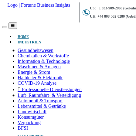
US:
+1 833-909-2966 (Gebühr
UK:
+44 808-502-0280 (Gebüh
(AKTUELL)
HOME
INDUSTRIEN
Gesundheitswesen
Chemikalien & Werkstoffe
Information & Technologie
Maschinen & Anlagen
Energie & Strom
Halbleiter & Elektronik
COVID-19 Analyse
Professionelle Dienstleistungen
Luft- Raumfahrt- & Verteidigung
Automobil & Transport
Lebensmittel & Getränke
Landwirtschaft
Konsumgüter
Verpackung
BFSI