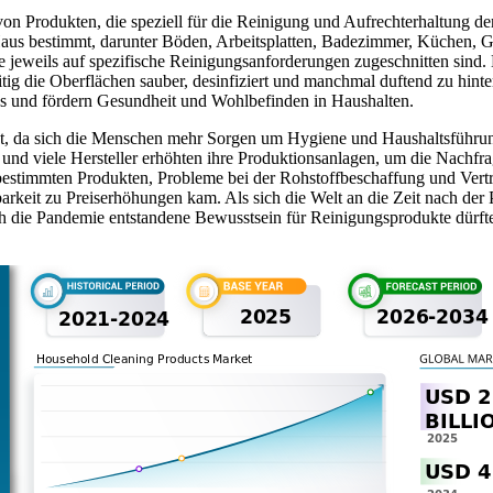
 von Produkten, die speziell für die Reinigung und Aufrechterhaltung
aus bestimmt, darunter Böden, Arbeitsplatten, Badezimmer, Küchen, G
die jeweils auf spezifische Reinigungsanforderungen zugeschnitten sind.
ig die Oberflächen sauber, desinfiziert und manchmal duftend zu hinter
s und fördern Gesundheit und Wohlbefinden in Haushalten.
 da sich die Menschen mehr Sorgen um Hygiene und Haushaltsführung
und viele Hersteller erhöhten ihre Produktionsanlagen, um die Nachfr
i bestimmten Produkten, Probleme bei der Rohstoffbeschaffung und Ver
keit zu Preiserhöhungen kam. Als sich die Welt an die Zeit nach der 
 die Pandemie entstandene Bewusstsein für Reinigungsprodukte dürfte