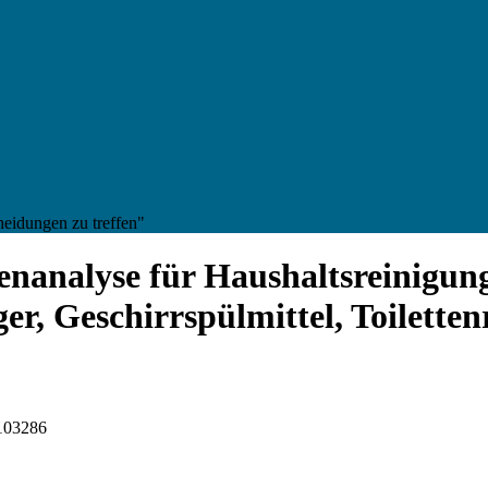
heidungen zu treffen"
enanalyse für Haushaltsreinigun
er, Geschirrspülmittel, Toilette
I103286