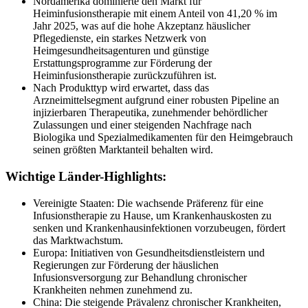
Nordamerika dominierte den Markt für
Heiminfusionstherapie mit einem Anteil von 41,20 % im
Jahr 2025, was auf die hohe Akzeptanz häuslicher
Pflegedienste, ein starkes Netzwerk von
Heimgesundheitsagenturen und günstige
Erstattungsprogramme zur Förderung der
Heiminfusionstherapie zurückzuführen ist.
Nach Produkttyp wird erwartet, dass das
Arzneimittelsegment aufgrund einer robusten Pipeline an
injizierbaren Therapeutika, zunehmender behördlicher
Zulassungen und einer steigenden Nachfrage nach
Biologika und Spezialmedikamenten für den Heimgebrauch
seinen größten Marktanteil behalten wird.
Wichtige Länder-Highlights:
Vereinigte Staaten: Die wachsende Präferenz für eine
Infusionstherapie zu Hause, um Krankenhauskosten zu
senken und Krankenhausinfektionen vorzubeugen, fördert
das Marktwachstum.
Europa: Initiativen von Gesundheitsdienstleistern und
Regierungen zur Förderung der häuslichen
Infusionsversorgung zur Behandlung chronischer
Krankheiten nehmen zunehmend zu.
China: Die steigende Prävalenz chronischer Krankheiten,