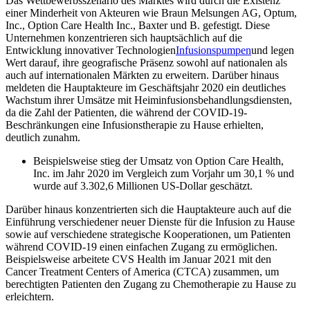
Das Wettbewerbsszenario des Marktes wird durch die Existenz
einer Minderheit von Akteuren wie Braun Melsungen AG, Optum,
Inc., Option Care Health Inc., Baxter und B. gefestigt. Diese
Unternehmen konzentrieren sich hauptsächlich auf die
Entwicklung innovativer Technologien
Infusionspumpen
und legen
Wert darauf, ihre geografische Präsenz sowohl auf nationalen als
auch auf internationalen Märkten zu erweitern. Darüber hinaus
meldeten die Hauptakteure im Geschäftsjahr 2020 ein deutliches
Wachstum ihrer Umsätze mit Heiminfusionsbehandlungsdiensten,
da die Zahl der Patienten, die während der COVID-19-
Beschränkungen eine Infusionstherapie zu Hause erhielten,
deutlich zunahm.
Beispielsweise stieg der Umsatz von Option Care Health,
Inc. im Jahr 2020 im Vergleich zum Vorjahr um 30,1 % und
wurde auf 3.302,6 Millionen US-Dollar geschätzt.
Darüber hinaus konzentrierten sich die Hauptakteure auch auf die
Einführung verschiedener neuer Dienste für die Infusion zu Hause
sowie auf verschiedene strategische Kooperationen, um Patienten
während COVID-19 einen einfachen Zugang zu ermöglichen.
Beispielsweise arbeitete CVS Health im Januar 2021 mit den
Cancer Treatment Centers of America (CTCA) zusammen, um
berechtigten Patienten den Zugang zu Chemotherapie zu Hause zu
erleichtern.