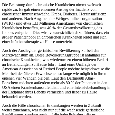
Die Belastung durch chronische Krankheiten nimmt weltweit
rapide zu. Es gab einen enormen Anstieg der Inzidenz von
chronischer Immunschwäche, Krebs, Diabetes, Herzinsuffizienz
und anderen. Nach Angaben der Weltgesundheitsorganisation
(WHO) sind etwa 133 Millionen Amerikaner von chronischen
Krankheiten betroffen, was 40 % der Gesamtbevölkerung des
Landes entspricht. Dies wird voraussichtlich dazu führen, dass ein
großer Patientenpool an chronischen Krankheiten leidet und sich
einer Infusionstherapie zu Hause unterzieht.
Auch der Anstieg der geriatrischen Bevölkerung kurbelt das
Marktwachstum an. Diese Bevölkerungsgruppe ist anfälliger für
chronische Krankheiten, was wiederum zu einem höheren Bedarf
an Behandlungen zu Hause führt. Laut einer Umfrage der
American Association of Retired People möchte beispielsweise die
Mehrheit der älteren Erwachsenen so lange wie möglich in ihren
eigenen vier Wänden bleiben. Laut den Dartmouth Atlas-
Forschern möchten außerdem mehr als 80 % der Patienten in den
USA einen Krankenhausaufenthalt und eine Intensivbehandlung in
der Endphase ihres Lebens vermeiden und lieber zu Hause
behandelt werden.
Auch die Fälle chronischer Erkrankungen werden in Zukunft
weiter zunehmen, was nicht nur auf die wachsende geriatrische
Bevölkerung, sondern auch auf die hohe Prävalenz dieser