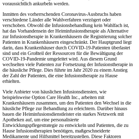
voraussichtlich ankurbeln werden.
Inmitten des vorherrschenden Coronavirus-Ausbruchs haben
verschiedene Länder alle Wahlverfahren verzögert oder
verschoben. Obwohl die Infusionsbehandlung kein Wahlfach ist,
hat das Vorhandensein der Heiminfusionstherapie als Alternative
zur Infusionstherapie in Krankenhäusern die Registrierung solcher
Patienten in Krankenhäusern eingeschränkt. Der Hauptgrund liegt
darin, dass Krankenhäuser durch COVID-19-Patienten überlastet
sind und ein Großteil der Ressourcen für die Bewältigung der
COVID-19-Pandemie umgeleitet wird. Aus diesem Grund
wechselten viele Patienten zur Fortsetzung der Infusionstherapie in
die häusliche Pflege. Dies führte im Jahr 2020 zu einem Anstieg
der Zahl der Patienten, die eine Infusionstherapie zu Hause
erhielten.
Viele Anbieter von häuslichen Infusionsdiensten, wie
beispielsweise Option Care Health Inc., arbeiten mit
Krankenhäusern zusammen, um den Patienten den Wechsel in die
häusliche Pflege zur Behandlung zu erleichtern. Darüber hinaus
bauen die Heiminfusionsdienstleister ein starkes Netzwerk mit
Apotheken auf, um eine personalisierte
Entwicklungspflegestrategie zu entwickeln und Patienten, die zu
Hause Infusionstherapien benötigen, maßgeschneiderte
Medikamente und Hilfsmittel bereitzustellen. Diese Faktoren