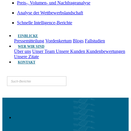
Preis-, Volumen- und Nachfrageanalyse
Analyse der Wettbewerbslandschaft
Schnelle Intelligence-Berichte
EINBLICKE
Pressemitteilung
Vordenkertum
Blogs
Fallstudien
WER WIR SIND
Über uns
Unser Team
Unsere Kunden
Kundenbewertungen
Unsere Zitate
KONTAKT