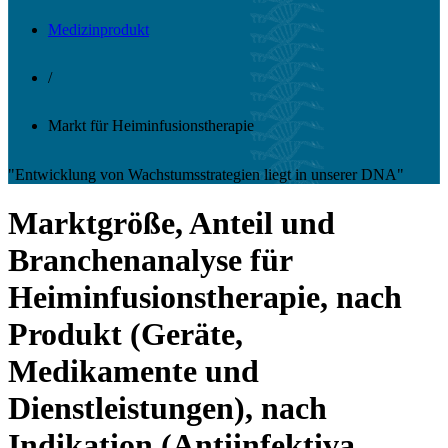
Medizinprodukt
/
Markt für Heiminfusionstherapie
"Entwicklung von Wachstumsstrategien liegt in unserer DNA"
Marktgröße, Anteil und
Branchenanalyse für
Heiminfusionstherapie, nach
Produkt (Geräte,
Medikamente und
Dienstleistungen), nach
Indikation (Antiinfektiva,