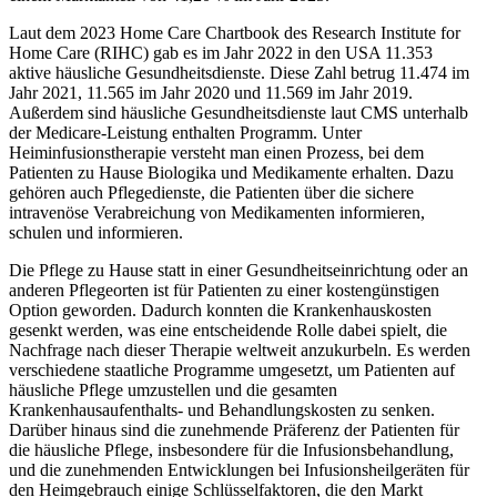
Laut dem 2023 Home Care Chartbook des Research Institute for
Home Care (RIHC) gab es im Jahr 2022 in den USA 11.353
aktive häusliche Gesundheitsdienste. Diese Zahl betrug 11.474 im
Jahr 2021, 11.565 im Jahr 2020 und 11.569 im Jahr 2019.
Außerdem sind häusliche Gesundheitsdienste laut CMS unterhalb
der Medicare-Leistung enthalten Programm. Unter
Heiminfusionstherapie versteht man einen Prozess, bei dem
Patienten zu Hause Biologika und Medikamente erhalten. Dazu
gehören auch Pflegedienste, die Patienten über die sichere
intravenöse Verabreichung von Medikamenten informieren,
schulen und informieren.
Die Pflege zu Hause statt in einer Gesundheitseinrichtung oder an
anderen Pflegeorten ist für Patienten zu einer kostengünstigen
Option geworden. Dadurch konnten die Krankenhauskosten
gesenkt werden, was eine entscheidende Rolle dabei spielt, die
Nachfrage nach dieser Therapie weltweit anzukurbeln. Es werden
verschiedene staatliche Programme umgesetzt, um Patienten auf
häusliche Pflege umzustellen und die gesamten
Krankenhausaufenthalts- und Behandlungskosten zu senken.
Darüber hinaus sind die zunehmende Präferenz der Patienten für
die häusliche Pflege, insbesondere für die Infusionsbehandlung,
und die zunehmenden Entwicklungen bei Infusionsheilgeräten für
den Heimgebrauch einige Schlüsselfaktoren, die den Markt