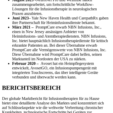
zusammengearbeitet, um fortschrittliche Workflow-
Lösungen für die Infusionstherapie in neurologischen
Praxen anzubieten.
Juni 2023
– Yale New Haven Health und CarepathRx gaben
ihre Partnerschaft für Heiminfusionsdienste bekannt.
März 2021 –
PromptCare erwarb NBN Infusions, Inc.,
einen in New Jersey ansässigen Anbieter von
Heiminfusions- und Atemtherapiediensten. NBN Infusions,
Inc. bietet hauptsächlich Infusionstherapiedienste für kritisch
erkrankte Patienten an. Bei dieser Übernahme erwarb
PromptCare alle Vermögenswerte von NBN Infusions, Inc.
Diese Übernahme wird PromptCare dabei helfen, seinen
Marktanteil im Nordosten der USA zu stärken.
Februar 2020 –
Avoset hat ein Heimpflegesystem
entwickelt, AvosetGO, ein Infusionspumpengerät mit
integrierten Touchscreens, das über intelligente Geräte
verbunden und überwacht werden kann.
BERICHTSBEREICH
Der globale Marktbericht für Infusionstherapien für zu Hause
bietet eine detaillierte Analyse des Marktes und konzentriert sich
auf Schlüsselaspekte wie die weltweite Verbreitung chronischer
Krankheiten, technologische Fortschritte bei Geräten zur