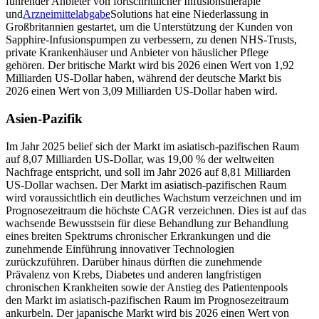
führender Anbieter von fortschrittlicher Infusionstherapie
und
Arzneimittelabgabe
Solutions hat eine Niederlassung in
Großbritannien gestartet, um die Unterstützung der Kunden von
Sapphire-Infusionspumpen zu verbessern, zu denen NHS-Trusts,
private Krankenhäuser und Anbieter von häuslicher Pflege
gehören. Der britische Markt wird bis 2026 einen Wert von 1,92
Milliarden US-Dollar haben, während der deutsche Markt bis
2026 einen Wert von 3,09 Milliarden US-Dollar haben wird.
Asien-Pazifik
Im Jahr 2025 belief sich der Markt im asiatisch-pazifischen Raum
auf 8,07 Milliarden US-Dollar, was 19,00 % der weltweiten
Nachfrage entspricht, und soll im Jahr 2026 auf 8,81 Milliarden
US-Dollar wachsen. Der Markt im asiatisch-pazifischen Raum
wird voraussichtlich ein deutliches Wachstum verzeichnen und im
Prognosezeitraum die höchste CAGR verzeichnen. Dies ist auf das
wachsende Bewusstsein für diese Behandlung zur Behandlung
eines breiten Spektrums chronischer Erkrankungen und die
zunehmende Einführung innovativer Technologien
zurückzuführen. Darüber hinaus dürften die zunehmende
Prävalenz von Krebs, Diabetes und anderen langfristigen
chronischen Krankheiten sowie der Anstieg des Patientenpools
den Markt im asiatisch-pazifischen Raum im Prognosezeitraum
ankurbeln. Der japanische Markt wird bis 2026 einen Wert von