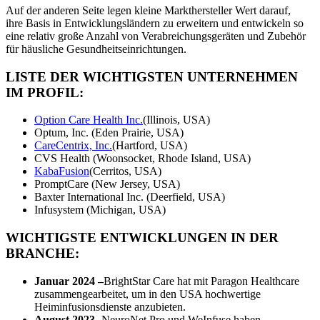
Auf der anderen Seite legen kleine Markthersteller Wert darauf,
ihre Basis in Entwicklungsländern zu erweitern und entwickeln so
eine relativ große Anzahl von Verabreichungsgeräten und Zubehör
für häusliche Gesundheitseinrichtungen.
LISTE DER WICHTIGSTEN UNTERNEHMEN
IM PROFIL:
Option Care Health Inc.
(Illinois, USA)
Optum, Inc. (Eden Prairie, USA)
CareCentrix, Inc.
(Hartford, USA)
CVS Health (Woonsocket, Rhode Island, USA)
KabaFusion
(Cerritos, USA)
PromptCare (New Jersey, USA)
Baxter International Inc. (Deerfield, USA)
Infusystem (Michigan, USA)
WICHTIGSTE ENTWICKLUNGEN IN DER
BRANCHE:
Januar 2024 –
BrightStar Care hat mit Paragon Healthcare
zusammengearbeitet, um in den USA hochwertige
Heiminfusionsdienste anzubieten.
August 2023 -
NeuroNet Pro und WeInfuse haben