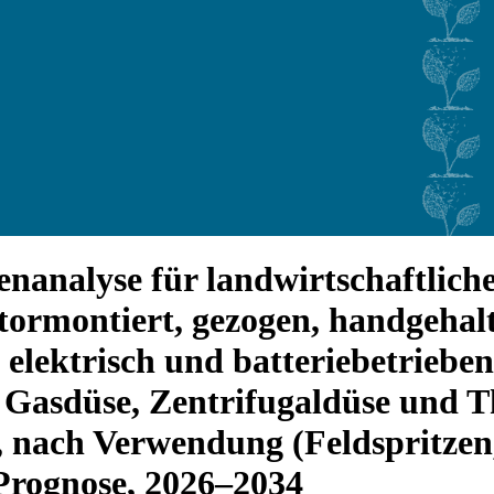
nanalyse für landwirtschaftlich
tormontiert, gezogen, handgehalt
, elektrisch und batteriebetriebe
 Gasdüse, Zentrifugaldüse und T
), nach Verwendung (Feldspritze
 Prognose, 2026–2034