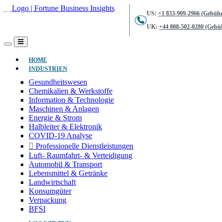
US:
+1 833-909-2966 (Gebühr
UK:
+44 808-502-0280 (Gebüh
(AKTUELL)
HOME
INDUSTRIEN
Gesundheitswesen
Chemikalien & Werkstoffe
Information & Technologie
Maschinen & Anlagen
Energie & Strom
Halbleiter & Elektronik
COVID-19 Analyse
Professionelle Dienstleistungen
Luft- Raumfahrt- & Verteidigung
Automobil & Transport
Lebensmittel & Getränke
Landwirtschaft
Konsumgüter
Verpackung
BFSI