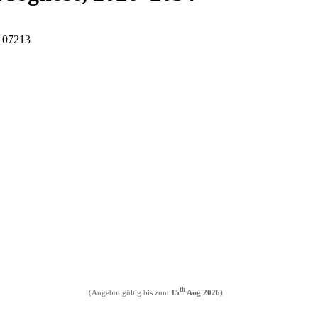
I107213
th
(Angebot gültig bis zum
15
Aug 2026
)