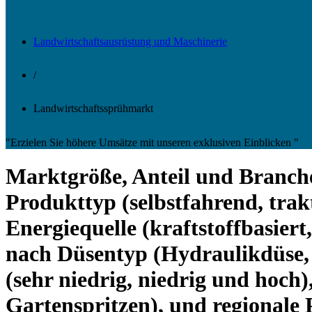
Landwirtschaftsausrüstung und Maschinerie
/
Landwirtschaftssprühmarkt
"Erzielen Sie höhere Umsätze mit unseren exklusiven Einblicken "
Marktgröße, Anteil und Branche
Produkttyp (selbstfahrend, trak
Energiequelle (kraftstoffbasiert
nach Düsentyp (Hydraulikdüse,
(sehr niedrig, niedrig und hoch
Gartenspritzen), und regionale