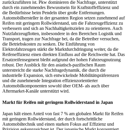
zurückzuführen ist. Pkw dominieren die Nachfrage, unterstützt
durch ein zunehmendes Bewusstsein für Kraftstoffeffizienz und
die Bedürfnisse beim Pendeln über große Entfernungen.
Automobilhersteller in der gesamten Region setzen zunehmend auf
Reifen mit geringem Rollwiderstand, um die Fahrzeugeffizienz zu
verbessern und sich an Nachhaltigkeitszielen zu orientieren. Auch
Nutzfahrzeugflotten, insbesondere in den Bereichen Logistik und
Transport, tragen zur Nachfrage bei, da die Betreiber versuchen,
die Betriebskosten zu senken. Die Einführung von
Elektrofahrzeugen stärkt die Marktdurchdringung weiter, da die
Reifeneffizienz einen direkten Einfluss auf die Reichweite hat. Das
Ersatzreifensegment bleibt aufgrund der hohen Fahrzeugnutzung
robust. Der Ausblick für den asiatisch-pazifischen Raum
unterstreicht die starke Nachfragedynamik, die durch die
industrielle Expansion, sich entwickelnde Mobilitätspräferenzen
und die zunehmende Integration effizienzorientierter
Automobilkomponenten sowohl über OEM- als auch über
Aftermarket-Kanäle unterstützt wird.
Markt für Reifen mit geringem Rollwiderstand in Japan
Japan hält einen Anteil von fast 7 % am globalen Markt für Reifen
mit geringem Rollwiderstand, der durch fortschrittliche
Automobiltechnik und einen starken Fokus auf Effizienz und
Präzision gekennzeichnet ist. Der japanische Markt konzentriert