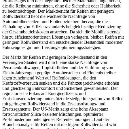
Profildesigns und der Integration leichter Materialien angetrieben,
die die Reibung minimieren, ohne die Sicherheit oder Haltbarkeit
zu beeinträchtigen. Der Marktbericht für Reifen mit geringem
Rollwiderstand hebt die wachsende Nachfrage von
Automobilherstellern und Flottenbetreibern hervor, die die
Einhaltung von Effizienzstandards bei gleichzeitiger Reduzierung
der Gesamtbetriebskosten anstreben. Da sich die Mobilitätstrends
hin zu effizienzorientierten Lösungen verlagern, bleiben Reifen mit
geringem Rollwiderstand ein entscheidender Bestandteil moderner
Fahrzeugdesign- und Leistungsoptimierungsstrategien.
Der Markt für Reifen mit geringem Rollwiderstand in den
Vereinigten Staaten wird durch eine starke Nachfrage von
Personenkraftwagen, Logistikflotten und der Einführung von
Elektrofahrzeugen geprägt. Autohersteller und Flottenbetreiber
legen zunehmend Wert auf Reifenlösungen, die den
Kraftstoffverbrauch senken und die Fahrzeugreichweite erhöhen
und gleichzeitig Fahrkomfort und Sicherheit gewährleisten. Der
regulatorische Fokus auf Energieeffizienz und
Emissionsreduzierung unterstützt die stetige Integration von Reifen
mit geringem Rollwiderstand in die Erstausrüstungs- und
Ersatzsegmente. Der US-Markt zeigt eine hohe Akzeptanz
fortschrittlicher Silica-basierter Mischungen, optimierter
Profilmuster und intelligenter Reifentechnologien. Laut der
Branchenanalyse für Reifen mit niedrigem Rollwiderstand wird