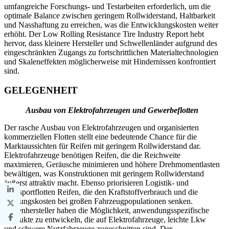
umfangreiche Forschungs- und Testarbeiten erforderlich, um die
optimale Balance zwischen geringem Rollwiderstand, Haltbarkeit
und Nasshaftung zu erreichen, was die Entwicklungskosten weiter
erhöht. Der Low Rolling Resistance Tire Industry Report hebt
hervor, dass kleinere Hersteller und Schwellenländer aufgrund des
eingeschränkten Zugangs zu fortschrittlichen Materialtechnologien
und Skaleneffekten möglicherweise mit Hindernissen konfrontiert
sind.
GELEGENHEIT
Ausbau von Elektrofahrzeugen und Gewerbeflotten
Der rasche Ausbau von Elektrofahrzeugen und organisierten
kommerziellen Flotten stellt eine bedeutende Chance für die
Marktaussichten für Reifen mit geringem Rollwiderstand dar.
Elektrofahrzeuge benötigen Reifen, die die Reichweite
maximieren, Geräusche minimieren und höhere Drehmomentlasten
bewältigen, was Konstruktionen mit geringem Rollwiderstand
äußerst attraktiv macht. Ebenso priorisieren Logistik- und
Transportflotten Reifen, die den Kraftstoffverbrauch und die
Wartungskosten bei großen Fahrzeugpopulationen senken.
Reifenhersteller haben die Möglichkeit, anwendungsspezifische
Produkte zu entwickeln, die auf Elektrofahrzeuge, leichte Lkw
und schwere Nutzfahrzeuge zugeschnitten sind. Der