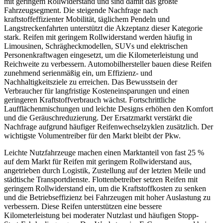
mit geringem Rollwiderstand und sind damit das größte
Fahrzeugsegment. Die steigende Nachfrage nach
kraftstoffeffizienter Mobilität, täglichem Pendeln und
Langstreckenfahrten unterstützt die Akzeptanz dieser Kategorie
stark. Reifen mit geringem Rollwiderstand werden häufig in
Limousinen, Schrägheckmodellen, SUVs und elektrischen
Personenkraftwagen eingesetzt, um die Kilometerleistung und
Reichweite zu verbessern. Automobilhersteller bauen diese Reifen
zunehmend serienmäßig ein, um Effizienz- und
Nachhaltigkeitsziele zu erreichen. Das Bewusstsein der
Verbraucher für langfristige Kosteneinsparungen und einen
geringeren Kraftstoffverbrauch wächst. Fortschrittliche
Laufflächenmischungen und leichte Designs erhöhen den Komfort
und die Geräuschreduzierung. Der Ersatzmarkt verstärkt die
Nachfrage aufgrund häufiger Reifenwechselzyklen zusätzlich. Der
wichtigste Volumentreiber für den Markt bleibt der Pkw.
Leichte Nutzfahrzeuge machen einen Marktanteil von fast 25 %
auf dem Markt für Reifen mit geringem Rollwiderstand aus,
angetrieben durch Logistik, Zustellung auf der letzten Meile und
städtische Transportdienste. Flottenbetreiber setzen Reifen mit
geringem Rollwiderstand ein, um die Kraftstoffkosten zu senken
und die Betriebseffizienz bei Fahrzeugen mit hoher Auslastung zu
verbessern. Diese Reifen unterstützen eine bessere
Kilometerleistung bei moderater Nutzlast und häufigen Stopp-