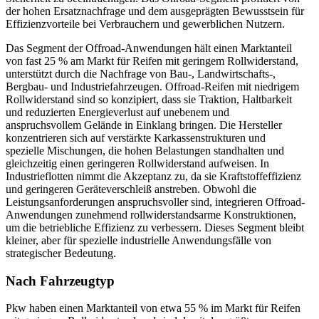
der hohen Ersatznachfrage und dem ausgeprägten Bewusstsein für
Effizienzvorteile bei Verbrauchern und gewerblichen Nutzern.
Das Segment der Offroad-Anwendungen hält einen Marktanteil
von fast 25 % am Markt für Reifen mit geringem Rollwiderstand,
unterstützt durch die Nachfrage von Bau-, Landwirtschafts-,
Bergbau- und Industriefahrzeugen. Offroad-Reifen mit niedrigem
Rollwiderstand sind so konzipiert, dass sie Traktion, Haltbarkeit
und reduzierten Energieverlust auf unebenem und
anspruchsvollem Gelände in Einklang bringen. Die Hersteller
konzentrieren sich auf verstärkte Karkassenstrukturen und
spezielle Mischungen, die hohen Belastungen standhalten und
gleichzeitig einen geringeren Rollwiderstand aufweisen. In
Industrieflotten nimmt die Akzeptanz zu, da sie Kraftstoffeffizienz
und geringeren Geräteverschleiß anstreben. Obwohl die
Leistungsanforderungen anspruchsvoller sind, integrieren Offroad-
Anwendungen zunehmend rollwiderstandsarme Konstruktionen,
um die betriebliche Effizienz zu verbessern. Dieses Segment bleibt
kleiner, aber für spezielle industrielle Anwendungsfälle von
strategischer Bedeutung.
Nach Fahrzeugtyp
Pkw haben einen Marktanteil von etwa 55 % im Markt für Reifen