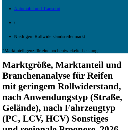
Automobil und Transport
/
Niedrigem Rollwiderstandsreifenmarkt
"Marktintelligenz für eine hochentwickelte Leistung"
Marktgröße, Marktanteil und
Branchenanalyse für Reifen
mit geringem Rollwiderstand,
nach Anwendungstyp (Straße,
Gelände), nach Fahrzeugtyp
(PC, LCV, HCV) Sonstiges
und regionale Prognose, 2026–