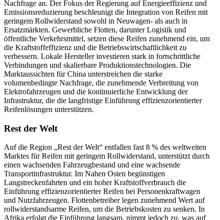
Nachfrage an. Der Fokus der Regierung auf Energieeffizienz und
Emissionsreduzierung beschleunigt die Integration von Reifen mit
geringem Rollwiderstand sowohl in Neuwagen- als auch in
Ersatzmärkten. Gewerbliche Flotten, darunter Logistik und
öffentliche Verkehrsmittel, setzen diese Reifen zunehmend ein, um
die Kraftstoffeffizienz und die Betriebswirtschaftlichkeit zu
verbessern. Lokale Hersteller investieren stark in fortschrittliche
Verbindungen und skalierbare Produktionstechnologien. Die
Marktaussichten für China unterstreichen die starke
volumenbedingte Nachfrage, die zunehmende Verbreitung von
Elektrofahrzeugen und die kontinuierliche Entwicklung der
Infrastruktur, die die langfristige Einführung effizienzorientierter
Reifenlösungen unterstützen.
Rest der Welt
Auf die Region „Rest der Welt“ entfallen fast 8 % des weltweiten
Marktes für Reifen mit geringem Rollwiderstand, unterstützt durch
einen wachsenden Fahrzeugbestand und eine wachsende
Transportinfrastruktur. Im Nahen Osten begünstigen
Langstreckenfahrten und ein hoher Kraftstoffverbrauch die
Einführung effizienzorientierter Reifen bei Personenkraftwagen
und Nutzfahrzeugen. Flottenbetreiber legen zunehmend Wert auf
rollwiderstandsarme Reifen, um die Betriebskosten zu senken. In
Afrika erfolgt die Einführung langsam, nimmt jedoch zu, was auf