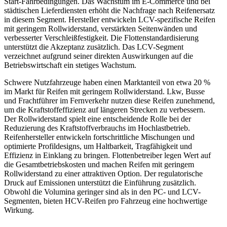
Start-Fahrbedingungen. Das Wachstum im E-Commerce und bei
städtischen Lieferdiensten erhöht die Nachfrage nach Reifenersatz
in diesem Segment. Hersteller entwickeln LCV-spezifische Reifen
mit geringem Rollwiderstand, verstärkten Seitenwänden und
verbesserter Verschleißfestigkeit. Die Flottenstandardisierung
unterstützt die Akzeptanz zusätzlich. Das LCV-Segment
verzeichnet aufgrund seiner direkten Auswirkungen auf die
Betriebswirtschaft ein stetiges Wachstum.
Schwere Nutzfahrzeuge haben einen Marktanteil von etwa 20 %
im Markt für Reifen mit geringem Rollwiderstand. Lkw, Busse
und Frachtführer im Fernverkehr nutzen diese Reifen zunehmend,
um die Kraftstoffeffizienz auf längeren Strecken zu verbessern.
Der Rollwiderstand spielt eine entscheidende Rolle bei der
Reduzierung des Kraftstoffverbrauchs im Hochlastbetrieb.
Reifenhersteller entwickeln fortschrittliche Mischungen und
optimierte Profildesigns, um Haltbarkeit, Tragfähigkeit und
Effizienz in Einklang zu bringen. Flottenbetreiber legen Wert auf
die Gesamtbetriebskosten und machen Reifen mit geringem
Rollwiderstand zu einer attraktiven Option. Der regulatorische
Druck auf Emissionen unterstützt die Einführung zusätzlich.
Obwohl die Volumina geringer sind als in den PC- und LCV-
Segmenten, bieten HCV-Reifen pro Fahrzeug eine hochwertige
Wirkung.