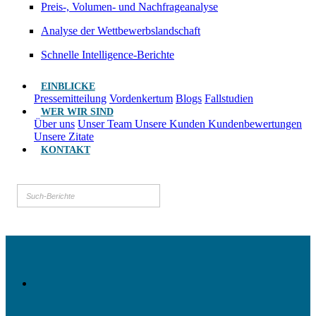
Preis-, Volumen- und Nachfrageanalyse
Analyse der Wettbewerbslandschaft
Schnelle Intelligence-Berichte
EINBLICKE
Pressemitteilung
Vordenkertum
Blogs
Fallstudien
WER WIR SIND
Über uns
Unser Team
Unsere Kunden
Kundenbewertungen
Unsere Zitate
KONTAKT