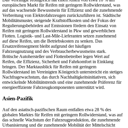
europäischen Markt für Reifen mit geringem Rollwiderstand, was
auf das wachsende Bewusstsein für Effizienz und die zunehmende
Verbreitung von Elektrofahrzeugen zurückzuführen ist. Städtische
Mobilitätsmuster, steigende Kraftstoffkosten und der Fokus der
Regulierungsbehörden auf Emissionen fördern den Einsatz von
Reifen mit geringem Rollwiderstand in Pkw und gewerblichen
Flotten. Logistik- und Last-Mile-Lieferanten setzen zunehmend
auf diese Reifen, um die Betriebskosten zu senken. Das
Ersatzreifensegment bleibt aufgrund der häufigen
Fahrzeugnutzung und des Verbraucherbewusstseins stark.
Britische Autohersteller und Flottenbetreiber legen Wert auf
Reifen, die Effizienz, Sicherheit und Fahrkomfort in Einklang
bringen. Der Marktausblick für Reifen mit geringem
Rollwiderstand im Vereinigten Königreich unterstreicht ein stetiges
Nachfragewachstum, das durch Nachhaltigkeitsinitiativen, sich
entwickelnde Mobilitätstrends und eine zunehmende Präferenz für
energieeffiziente Fahrzeugkomponenten unterstützt wird.
Asien-Pazifik
Auf den asiatisch-pazifischen Raum entfallen etwa 28 % des
globalen Marktes für Reifen mit geringem Rollwiderstand, was auf
das schnelle Wachstum der Fahrzeugproduktion, die zunehmende
Urbanisierung und die zunehmende Mobilität der Mittelschicht