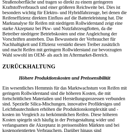
Straßenoberfläche und tragen so direkt zu einem geringeren
Kraftstoffverbrauch und einer größeren Reichweite bei. Dies ist
besonders wichtig für Elektro- und Hybridfahrzeuge, bei denen die
Reifeneffizienz direkten Einfluss auf die Batterieleistung hat. Die
Marktanalyse für Reifen mit niedrigem Rollwiderstand zeigt eine
starke Akzeptanz bei Pkw- und Nutzfahrzeugflotten, da die
Betreiber niedrigere Betriebskosten und eine Angleichung der
Vorschriften anstreben. Das Bewusstsein der Verbraucher für
Nachhaltigkeit und Effizienz verstärkt diesen Treiber zusätzlich
und macht Reifen mit geringem Rollwiderstand zur bevorzugten
Wahl sowohl im OEM- als auch im Aftermarket-Bereich.
ZURÜCKHALTUNG
Höhere Produktionskosten und Preissensibilität
Ein wesentliches Hemmnis für das Marktwachstum von Reifen mit
geringem Rollwiderstand sind die höheren Kosten, die mit
fortschrittlichen Materialien und Herstellungsprozessen verbunden
sind. Spezielle Silica-Mischungen, innovative Profildesigns und
Leichtbautechniken erhöhen die Produktionskomplexität und -
kosten im Vergleich zu herkömmlichen Reifen. Diese höheren
Kosten spiegeln sich häufig in der Preisgestaltung wider und
verlangsamen die Akzeptanz in preissensiblen Märkten und bei
kostenorientierten Verbrauchern. Darüber hinaus sind