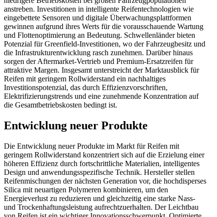
niedrigere Betriebskosten bei großen Fahrzeugpopulationen
anstreben. Investitionen in intelligente Reifentechnologien wie
eingebettete Sensoren und digitale Überwachungsplattformen
gewinnen aufgrund ihres Werts für die vorausschauende Wartung
und Flottenoptimierung an Bedeutung. Schwellenländer bieten
Potenzial für Greenfield-Investitionen, wo der Fahrzeugbesitz und
die Infrastrukturentwicklung rasch zunehmen. Darüber hinaus
sorgen der Aftermarket-Vertrieb und Premium-Ersatzreifen für
attraktive Margen. Insgesamt unterstreicht der Marktausblick für
Reifen mit geringem Rollwiderstand ein nachhaltiges
Investitionspotenzial, das durch Effizienzvorschriften,
Elektrifizierungstrends und eine zunehmende Konzentration auf
die Gesamtbetriebskosten bedingt ist.
Entwicklung neuer Produkte
Die Entwicklung neuer Produkte im Markt für Reifen mit
geringem Rollwiderstand konzentriert sich auf die Erzielung einer
höheren Effizienz durch fortschrittliche Materialien, intelligentes
Design und anwendungsspezifische Technik. Hersteller stellen
Reifenmischungen der nächsten Generation vor, die hochdisperses
Silica mit neuartigen Polymeren kombinieren, um den
Energieverlust zu reduzieren und gleichzeitig eine starke Nass-
und Trockenhaftungsleistung aufrechtzuerhalten. Der Leichtbau
von Reifen ist ein wichtiger Innovationsschwerpunkt. Optimierte