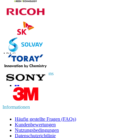
Kontaktieren Sie uns
US
+1 833 909 2966 ( Gebührenfrei )
UK
+44 808 502 0280 (Gebührenfrei )
APAC
+91 744 740 1245
sales@fortunebusinessinsights.com
Vernetzen Sie sich mit uns
Informationen
Häufig gestellte Fragen (FAQs)
Kundenbewertungen
Nutzungsbedingungen
Datenschutzrichtlinie