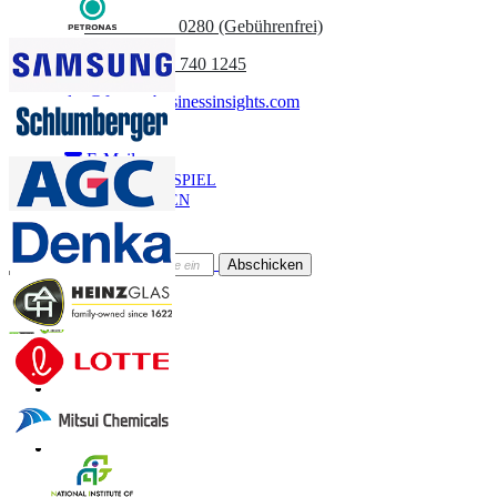
UK
+44 808 502 0280 (Gebührenfrei)
(APAC) +91 744 740 1245
sales@fortunebusinessinsights.com
Anruf
E-Mail
BEISPIEL
HERUNTERLADEN
Newsletter abonnieren
Abschicken
Online-Vertrauen