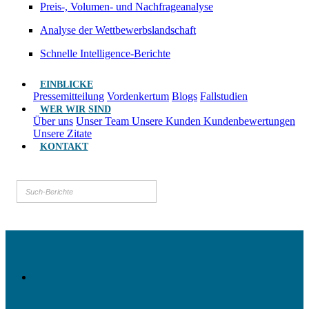
Preis-, Volumen- und Nachfrageanalyse
Analyse der Wettbewerbslandschaft
Schnelle Intelligence-Berichte
EINBLICKE
Pressemitteilung
Vordenkertum
Blogs
Fallstudien
WER WIR SIND
Über uns
Unser Team
Unsere Kunden
Kundenbewertungen
Unsere Zitate
KONTAKT