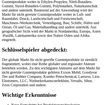
Gummiprodukte weiter in Ethylen-Propylen, Nitril-Butadien-
Gummi, Styrol-Butadien-Gummi, Polybutadien, Naturkautschuk
und andere unterteilt. Basierend auf der Anwendung wird der
Markt für nicht gereizte Gummiprodukte weiter in Luft- und
Raumfahrt, Druck, Landwirtschaft und Forstwirtschaft,
Maschinen-/Werkstechnik, Verteidigung, Bau, Schiffe, Häfen und
Ozean, Öl und Gas, Materialhandling und andere unterteilt. Aus
geografischer Sicht wird der Markt in Nordamerika, Europa, Asien
-Pazifik, Lateinamerika sowie den Nahen Osten und Afrika
eingeteilt.
Schlüsselspieler abgedeckt:
Der globale Markt für nicht gereifte Gummiprodukte ist ziemlich
fragmentiert, wobei eine Reihe globaler und regionaler Akteure
betrieben werden. Zu den wichtigsten Akteuren auf dem Markt für
nicht gereizte Gummiprodukte gehören Exxon Mobil, Goodyear
Tire und Rubber Company, Kumho Petrochemical, Lanxess, Lion
Elastomers, LLC, Nizhnekerkamscneftekhim, Versalis, Sibur,
Zeon Corporation und andere.
Wichtige Erkenntnisse
Neue Fortschritte bei Produktionstechnologien