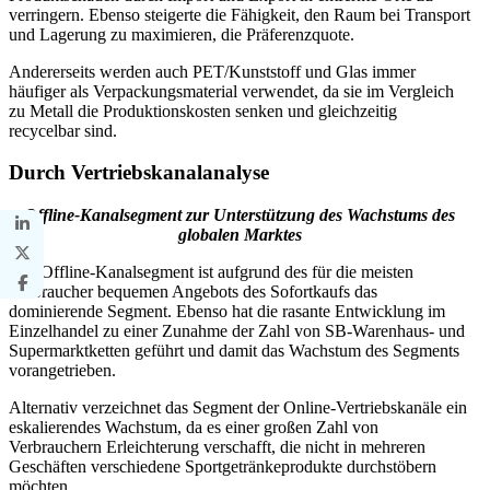
verringern. Ebenso steigerte die Fähigkeit, den Raum bei Transport
und Lagerung zu maximieren, die Präferenzquote.
Andererseits werden auch PET/Kunststoff und Glas immer
häufiger als Verpackungsmaterial verwendet, da sie im Vergleich
zu Metall die Produktionskosten senken und gleichzeitig
recycelbar sind.
Durch Vertriebskanalanalyse
Offline-Kanalsegment zur Unterstützung des Wachstums des
globalen Marktes
Das Offline-Kanalsegment ist aufgrund des für die meisten
Verbraucher bequemen Angebots des Sofortkaufs das
dominierende Segment. Ebenso hat die rasante Entwicklung im
Einzelhandel zu einer Zunahme der Zahl von SB-Warenhaus- und
Supermarktketten geführt und damit das Wachstum des Segments
vorangetrieben.
Alternativ verzeichnet das Segment der Online-Vertriebskanäle ein
eskalierendes Wachstum, da es einer großen Zahl von
Verbrauchern Erleichterung verschafft, die nicht in mehreren
Geschäften verschiedene Sportgetränkeprodukte durchstöbern
möchten.