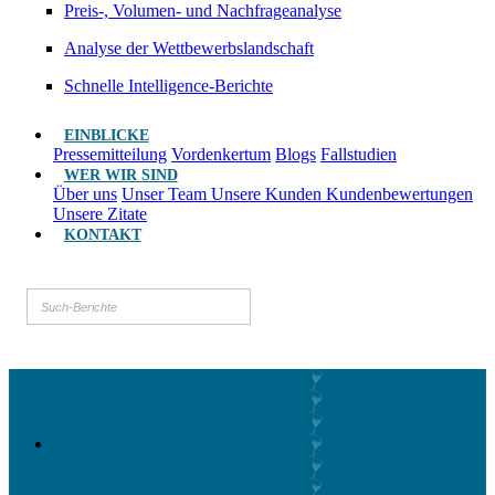
Preis-, Volumen- und Nachfrageanalyse
Analyse der Wettbewerbslandschaft
Schnelle Intelligence-Berichte
EINBLICKE
Pressemitteilung
Vordenkertum
Blogs
Fallstudien
WER WIR SIND
Über uns
Unser Team
Unsere Kunden
Kundenbewertungen
Unsere Zitate
KONTAKT