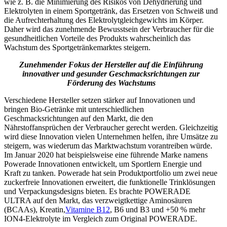
wie z. B. die Minimierung des Risikos von Dehydrierung und
Elektrolyten in einem Sportgetränk, das Ersetzen von Schweiß und
die Aufrechterhaltung des Elektrolytgleichgewichts im Körper.
Daher wird das zunehmende Bewusstsein der Verbraucher für die
gesundheitlichen Vorteile des Produkts wahrscheinlich das
Wachstum des Sportgetränkemarktes steigern.
Zunehmender Fokus der Hersteller auf die Einführung
innovativer und gesunder Geschmacksrichtungen zur
Förderung des Wachstums
Verschiedene Hersteller setzen stärker auf Innovationen und
bringen Bio-Getränke mit unterschiedlichen
Geschmacksrichtungen auf den Markt, die den
Nährstoffansprüchen der Verbraucher gerecht werden. Gleichzeitig
wird diese Innovation vielen Unternehmen helfen, ihre Umsätze zu
steigern, was wiederum das Marktwachstum vorantreiben würde.
Im Januar 2020 hat beispielsweise eine führende Marke namens
Powerade Innovationen entwickelt, um Sportlern Energie und
Kraft zu tanken. Powerade hat sein Produktportfolio um zwei neue
zuckerfreie Innovationen erweitert, die funktionelle Trinklösungen
und Verpackungsdesigns bieten. Es brachte POWERADE
ULTRA auf den Markt, das verzweigtkettige Aminosäuren
(BCAAs), Kreatin,
Vitamine B12
, B6 und B3 und +50 % mehr
ION4-Elektrolyte im Vergleich zum Original POWERADE.