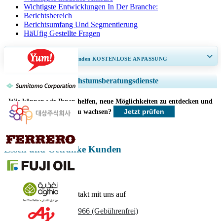
Wichtigste Entwicklungen In Der Branche:
Berichtsbereich
Berichtsumfang Und Segmentierung
HäUfig Gestellte Fragen
ERHALTEN SIE 30–60
stunden
KOSTENLOSE ANPASSUNG
Regionale und länderspezifische Abdeckung erweitern, Segmentanalyse,
Wachstumsberatungsdienste
Unternehmensprofile, Wettbewerbs-Benchmarking, und Endnutzer-
Einblicke.
Wie können wir Ihnen helfen, neue Möglichkeiten zu entdecken und
Jetzt prüfen
schneller zu wachsen?
Jetzt anpassen
Essen und Getränke Kunden
Nehmen Sie Kontakt mit uns auf
US
+1 833 909 2966 (Gebührenfrei)