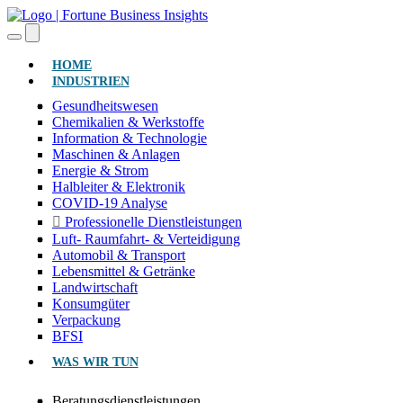
(AKTUELL)
HOME
INDUSTRIEN
Gesundheitswesen
Chemikalien & Werkstoffe
Information & Technologie
Maschinen & Anlagen
Energie & Strom
Halbleiter & Elektronik
COVID-19 Analyse
Professionelle Dienstleistungen
Luft- Raumfahrt- & Verteidigung
Automobil & Transport
Lebensmittel & Getränke
Landwirtschaft
Konsumgüter
Verpackung
BFSI
WAS WIR TUN
Beratungsdienstleistungen