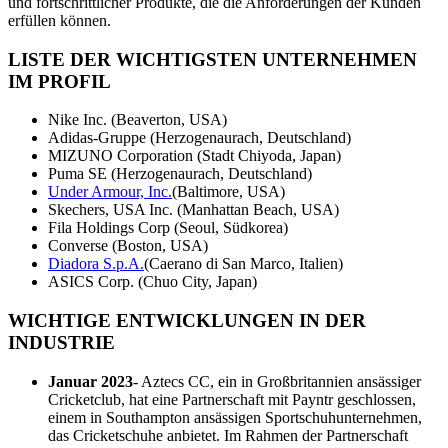
und fortschrittlicher Produkte, die die Anforderungen der Kunden
erfüllen können.
LISTE DER WICHTIGSTEN UNTERNEHMEN
IM PROFIL
Nike Inc. (Beaverton, USA)
Adidas-Gruppe (Herzogenaurach, Deutschland)
MIZUNO Corporation (Stadt Chiyoda, Japan)
Puma SE (Herzogenaurach, Deutschland)
Under Armour, Inc.
(Baltimore, USA)
Skechers, USA Inc. (Manhattan Beach, USA)
Fila Holdings Corp (Seoul, Südkorea)
Converse (Boston, USA)
Diadora S.p.A.
(Caerano di San Marco, Italien)
ASICS Corp. (Chuo City, Japan)
WICHTIGE ENTWICKLUNGEN IN DER
INDUSTRIE
Januar 2023
- Aztecs CC, ein in Großbritannien ansässiger
Cricketclub, hat eine Partnerschaft mit Payntr geschlossen,
einem in Southampton ansässigen Sportschuhunternehmen,
das Cricketschuhe anbietet. Im Rahmen der Partnerschaft