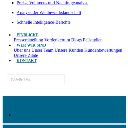
Preis-, Volumen- und Nachfrageanalyse
Analyse der Wettbewerbslandschaft
Schnelle Intelligence-Berichte
EINBLICKE
Pressemitteilung
Vordenkertum
Blogs
Fallstudien
WER WIR SIND
Über uns
Unser Team
Unsere Kunden
Kundenbewertungen
Unsere Zitate
KONTAKT