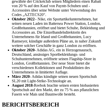
gewährte der Cricketclub seinen Mitgliedern einen Rabatt
von 20 % auf den Kauf von Payntr-Schuhen und -
Accessoires über seine Website unter Verwendung des
Codes „AZTECS20“.
Oktober 2022
– Nike, ein Sportartikelunternehmen, hat
seinen neuen Laden im Battersea Power Station, London,
Großbritannien, eröffnet und bietet Schuhe, Bekleidung und
Accessoires an. Die Einzelhandelsdirektorin des
Unternehmens für Irland und Großbritannien, Lucy
Ramseyer, kündigte außerdem Pläne an, in naher Zukunft
weitere solcher Geschäfte in ganz London zu eröffnen.
Oktober 2020
- Adidas AG, ein in Herzogenaurach,
Deutschland, ansässiges Sportbekleidungs- und
Schuhunternehmen, eröffnete seinen Flagship-Store in
London, Großbritannien. Der neue Store bietet die
verschiedenen Kollektionen und Produktlinien des
Unternehmens in limitierter Auflage.
März 2020
- Adidas kündigte seinen neuen Sportschuh
SL20 mit Light-Strike-Technologie an.
August 2018-
Reebok brachte seinen ersten biobasierten
Sportschuh auf den Markt, der zu 75 % aus pflanzlichen
Fasern wie Mais und Baumwolle besteht.
BERICHTSBEREICH