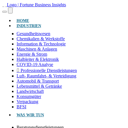
(AKTUELL)
HOME
INDUSTRIEN
Gesundheitswesen
Chemikalien & Werkstoffe
Information & Technologie
Maschinen & Anlagen
Energie & Strom
Halbleiter & Elektronik
COVID-19 Analyse
Professionelle Dienstleistungen
Luft- Raumfahrt- & Verteidigung
Automobil & Transport
Lebensmittel & Getränke
Landwirtschaft
Konsumgüter
Verpackung
BFSI
WAS WIR TUN
Beratungsdienstleistungen