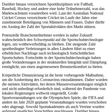
Darüber hinaus verzeichnen Sportdisziplinen wie Fußball,
Baseball, Hockey und andere eine hohe Teilnehmerzahl, was das
Marktwachstum vorantreiben wird. Laut der Australian National
Cricket Census verzeichnete Cricket im Laufe der Jahre eine
zunehmende Beteiligung von Männern und Frauen. Daher dürfte
ein Anstieg der Zahl der Sportaktivitäten den Markt stützen.
Potenzielle Branchenteilnehmer werden in naher Zukunft
wahrscheinlich den Schwerpunkt auf die Sportschuhtechnologie
legen, um wettbewerbsfähig zu bleiben. Die steigende Zahl
sportbedingter Verletzungen in allen Ländern führt zu einer
erheblichen Nachfrage nach technologisch fortschrittlichen
Sportschuhen. Fortschritte in der Sportschuhtechnologie haben
große Veränderungen in der strukturellen Integrität und Dämpfung
ermöglicht, um einen angemessenen Benutzerkomfort zu bieten.
Körperliche Distanzierung ist die beste vorbeugende Maßnahme,
um die Ausbreitung des Coronavirus einzudämmen. Daher wurden
die meisten Aktivitäten, bei denen Massenversammlungen möglich
und nicht unbedingt erforderlich sind, während der Pandemie von
lokalen Regierungen weltweit eingestellt. Große
Sportveranstaltungen wie die Olympischen Spiele, die FIFA und
andere im Jahr 2020 geplante Veranstaltungen wurden verschoben
oder abgesagt. Sowohl Sportakademien als auch Vereine wurden
aufgrund staatlicher Vorschriften geschlossen. Darüber hinaus