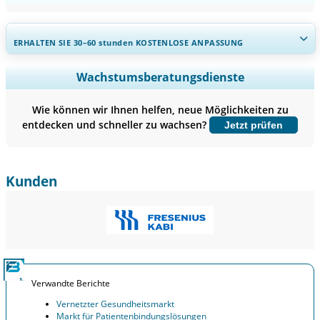
ERHALTEN SIE 30–60
stunden
KOSTENLOSE ANPASSUNG
Regionale und länderspezifische Abdeckung erweitern,
Wachstumsberatungsdienste
Segmentanalyse, Unternehmensprofile, Wettbewerbs-
Benchmarking, und Endnutzer-Einblicke.
Wie können wir Ihnen helfen, neue Möglichkeiten zu
entdecken und schneller zu wachsen?
Jetzt prüfen
Jetzt anpassen
Kunden
Verwandte Berichte
Vernetzter Gesundheitsmarkt
Markt für Patientenbindungslösungen