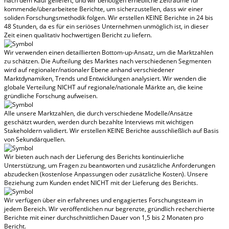
nach dem Kauf geliefert
, und wir benötigen erhebliche Zeiträume für
kommende/überarbeitete Berichte, um sicherzustellen, dass wir einer
soliden Forschungsmethodik folgen.
Wir erstellen KEINE Berichte in 24 bis
48 Stunden
, da es für ein seriöses Unternehmen unmöglich ist, in dieser
Zeit einen qualitativ hochwertigen Bericht zu liefern.
Wir verwenden einen detaillierten Bottom-up-Ansatz, um die Marktzahlen
zu schätzen. Die Aufteilung des Marktes nach verschiedenen Segmenten
wird auf regionaler/nationaler Ebene anhand verschiedener
Marktdynamiken, Trends und Entwicklungen analysiert.
Wir wenden die
globale Verteilung NICHT auf regionale/nationale Märkte an
, die keine
gründliche Forschung aufweisen.
Alle unsere Marktzahlen, die durch verschiedene Modelle/Ansätze
geschätzt wurden, werden durch bezahlte Interviews mit wichtigen
Stakeholdern validiert.
Wir erstellen KEINE Berichte ausschließlich auf Basis
von Sekundärquellen.
Wir bieten auch nach der Lieferung des Berichts kontinuierliche
Unterstützung, um Fragen zu beantworten und zusätzliche Anforderungen
abzudecken (kostenlose Anpassungen oder zusätzliche Kosten).
Unsere
Beziehung zum Kunden endet NICHT mit der Lieferung des Berichts.
Wir verfügen über ein erfahrenes und engagiertes Forschungsteam in
jedem Bereich. Wir veröffentlichen nur begrenzte, gründlich recherchierte
Berichte mit
einer durchschnittlichen Dauer von 1,5 bis 2 Monaten
pro
Bericht.