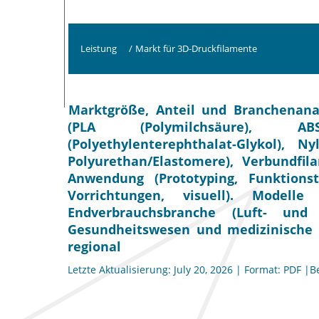
Leistung
/
Markt für 3D-Druckfilamente
Marktgröße, Anteil und Branchenanal
(PLA (Polymilchsäure), ABS 
(Polyethylenterephthalat-Glykol), N
Polyurethan/Elastomere), Verbundfil
Anwendung (Prototyping, Funktion
Vorrichtungen, visuell). Model
Endverbrauchsbranche (Luft- und
Gesundheitswesen und medizinische G
regional
Letzte Aktualisierung: July 20, 2026 | Format: PDF |B