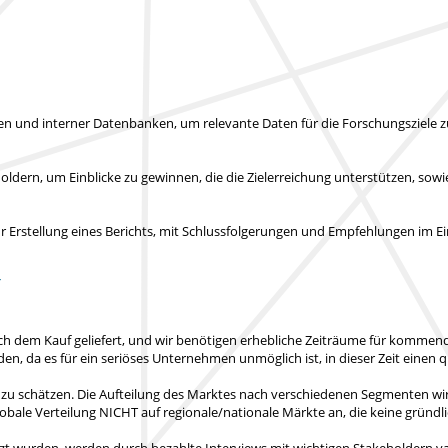
len und interner Datenbanken, um relevante Daten für die Forschungsziele
ldern, um Einblicke zu gewinnen, die die Zielerreichung unterstützen, sow
rstellung eines Berichts, mit Schlussfolgerungen und Empfehlungen im Ein
T
ch dem Kauf geliefert
, und wir benötigen erhebliche Zeiträume für kommende
nden
, da es für ein seriöses Unternehmen unmöglich ist, in dieser Zeit einen q
 zu schätzen. Die Aufteilung des Marktes nach verschiedenen Segmenten wi
obale Verteilung NICHT auf regionale/nationale Märkte an
, die keine gründ
zt wurden, werden durch bezahlte Interviews mit wichtigen Stakeholdern val