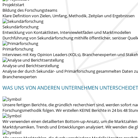
Projektstart
Bildung des Forschungsteams
Klare Definition von Zielen, Umfang, Methodik, Zeitplan und Ergebnissen
Sekundärforschung
Entwicklung von Kontaktlisten, Interviewleitfäden und Marktmodellen
Durchführung von Sekundärforschung mithilfe öffentlicher, seriöser Quel
Primärforschung
Interviews mit Key Opinion Leaders (KOLs), Branchenexperten und Stakeho
Analyse und Berichtserstellung
Analyse der durch Sekundär- und Primärforschung gesammelten Daten zur E
Branchenexperten
WAS UNS VON ANDEREN UNTERNEHMEN UNTERSCHEIDE
Unsere fertigen Berichte, die gründlich recherchiert sind, werden
sofort na
Forschungsmethodik folgen.
Wir erstellen KEINE Berichte in 24 bis 48 Stu
Wir verwenden einen detaillierten Bottom-up-Ansatz, um die Marktzahlen
Marktdynamiken, Trends und Entwicklungen analysiert.
Wir wenden die gl
Alle unsere Marktzahlen, die durch verschiedene Modelle/Ansätze geschät