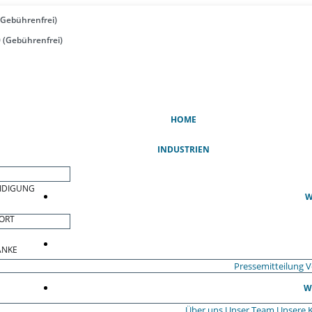
(Gebührenfrei)
 (Gebührenfrei)
(AKTUELL)
HOME
INDUSTRIEN
EIDIGUNG
W
ORT
ÄNKE
Pressemitteilung
V
W
Über uns
Unser Team
Unsere 