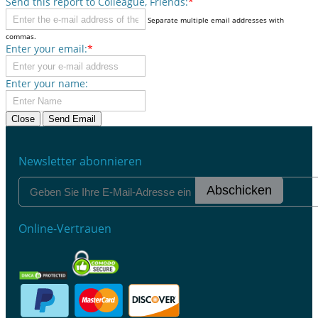
Send this report to Colleague, Friends:
*
Separate multiple email addresses with
commas.
Enter your email:
*
Enter your name:
Close
Send Email
Newsletter abonnieren
Abschicken
Online-Vertrauen