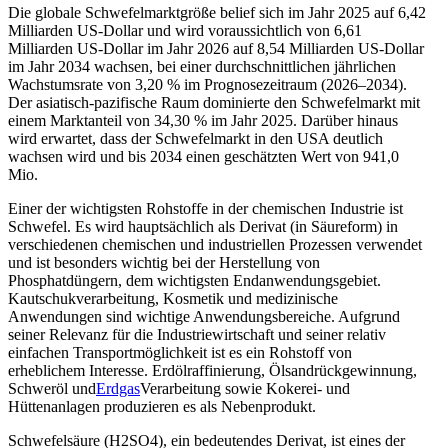
Die globale Schwefelmarktgröße belief sich im Jahr 2025 auf 6,42
Milliarden US-Dollar und wird voraussichtlich von 6,61
Milliarden US-Dollar im Jahr 2026 auf 8,54 Milliarden US-Dollar
im Jahr 2034 wachsen, bei einer durchschnittlichen jährlichen
Wachstumsrate von 3,20 % im Prognosezeitraum (2026–2034).
Der asiatisch-pazifische Raum dominierte den Schwefelmarkt mit
einem Marktanteil von 34,30 % im Jahr 2025. Darüber hinaus
wird erwartet, dass der Schwefelmarkt in den USA deutlich
wachsen wird und bis 2034 einen geschätzten Wert von 941,0
Mio.
Einer der wichtigsten Rohstoffe in der chemischen Industrie ist
Schwefel. Es wird hauptsächlich als Derivat (in Säureform) in
verschiedenen chemischen und industriellen Prozessen verwendet
und ist besonders wichtig bei der Herstellung von
Phosphatdüngern, dem wichtigsten Endanwendungsgebiet.
Kautschukverarbeitung, Kosmetik und medizinische
Anwendungen sind wichtige Anwendungsbereiche. Aufgrund
seiner Relevanz für die Industriewirtschaft und seiner relativ
einfachen Transportmöglichkeit ist es ein Rohstoff von
erheblichem Interesse. Erdölraffinierung, Ölsandrückgewinnung,
Schweröl und
Erdgas
Verarbeitung sowie Kokerei- und
Hüttenanlagen produzieren es als Nebenprodukt.
Schwefelsäure (H2SO4), ein bedeutendes Derivat, ist eines der