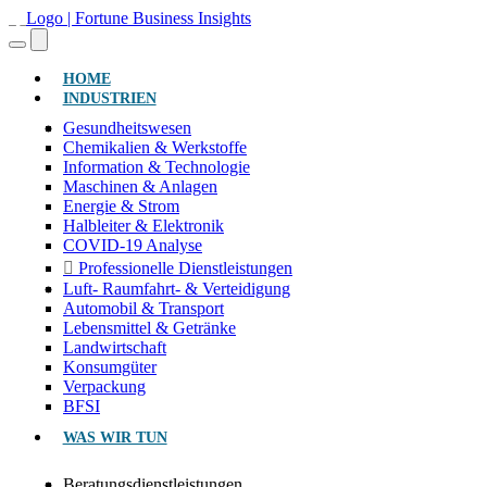
(AKTUELL)
HOME
INDUSTRIEN
Gesundheitswesen
Chemikalien & Werkstoffe
Information & Technologie
Maschinen & Anlagen
Energie & Strom
Halbleiter & Elektronik
COVID-19 Analyse
Professionelle Dienstleistungen
Luft- Raumfahrt- & Verteidigung
Automobil & Transport
Lebensmittel & Getränke
Landwirtschaft
Konsumgüter
Verpackung
BFSI
WAS WIR TUN
Beratungsdienstleistungen