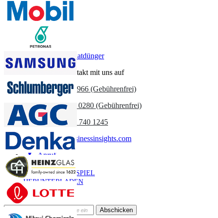
Unternehmensprofile, Wettbewerbs-Benchmarking, und Endnutzer-
Einblicke.
Jetzt anpassen
Verwandte Berichte
Markt für Phosphatdünger
Nehmen Sie Kontakt mit uns auf
US
+1 833 909 2966 (Gebührenfrei)
UK
+44 808 502 0280 (Gebührenfrei)
(APAC) +91 744 740 1245
sales@fortunebusinessinsights.com
Anruf
E-Mail
BEISPIEL
HERUNTERLADEN
Newsletter abonnieren
Abschicken