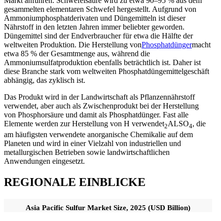
Markt anführen. Schwefelsäure wird zu etwa 90–95 % aus dem
gesammelten elementaren Schwefel hergestellt. Aufgrund von
Ammoniumphosphatderivaten und Düngemitteln ist dieser
Nährstoff in den letzten Jahren immer beliebter geworden.
Düngemittel sind der Endverbraucher für etwa die Hälfte der
weltweiten Produktion. Die Herstellung von
Phosphatdünger
macht
etwa 85 % der Gesamtmenge aus, während die
Ammoniumsulfatproduktion ebenfalls beträchtlich ist. Daher ist
diese Branche stark vom weltweiten Phosphatdüngemittelgeschäft
abhängig, das zyklisch ist.
Das Produkt wird in der Landwirtschaft als Pflanzennährstoff
verwendet, aber auch als Zwischenprodukt bei der Herstellung
von Phosphorsäure und damit als Phosphatdünger. Fast alle
Elemente werden zur Herstellung von H verwendet
ALSO
, die
2
4
am häufigsten verwendete anorganische Chemikalie auf dem
Planeten und wird in einer Vielzahl von industriellen und
metallurgischen Betrieben sowie landwirtschaftlichen
Anwendungen eingesetzt.
REGIONALE EINBLICKE
Asia Pacific Sulfur Market Size, 2025 (USD Billion)