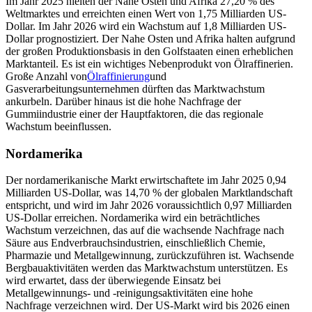
Im Jahr 2025 hielten der Nahe Osten und Afrika 27,20 % des
Weltmarktes und erreichten einen Wert von 1,75 Milliarden US-
Dollar. Im Jahr 2026 wird ein Wachstum auf 1,8 Milliarden US-
Dollar prognostiziert. Der Nahe Osten und Afrika halten aufgrund
der großen Produktionsbasis in den Golfstaaten einen erheblichen
Marktanteil. Es ist ein wichtiges Nebenprodukt von Ölraffinerien.
Große Anzahl von
Ölraffinierung
und
Gasverarbeitungsunternehmen dürften das Marktwachstum
ankurbeln. Darüber hinaus ist die hohe Nachfrage der
Gummiindustrie einer der Hauptfaktoren, die das regionale
Wachstum beeinflussen.
Nordamerika
Der nordamerikanische Markt erwirtschaftete im Jahr 2025 0,94
Milliarden US-Dollar, was 14,70 % der globalen Marktlandschaft
entspricht, und wird im Jahr 2026 voraussichtlich 0,97 Milliarden
US-Dollar erreichen. Nordamerika wird ein beträchtliches
Wachstum verzeichnen, das auf die wachsende Nachfrage nach
Säure aus Endverbrauchsindustrien, einschließlich Chemie,
Pharmazie und Metallgewinnung, zurückzuführen ist. Wachsende
Bergbauaktivitäten werden das Marktwachstum unterstützen. Es
wird erwartet, dass der überwiegende Einsatz bei
Metallgewinnungs- und -reinigungsaktivitäten eine hohe
Nachfrage verzeichnen wird. Der US-Markt wird bis 2026 einen