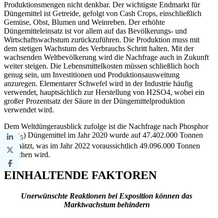
Produktionsmengen nicht denkbar. Der wichtigste Endmarkt für
Düngemittel ist Getreide, gefolgt von Cash Crops, einschließlich
Gemüse, Obst, Blumen und Weinreben. Der erhöhte
Düngemitteleinsatz ist vor allem auf das Bevölkerungs- und
Wirtschaftswachstum zurückzuführen. Die Produktion muss mit
dem stetigen Wachstum des Verbrauchs Schritt halten. Mit der
wachsenden Weltbevölkerung wird die Nachfrage auch in Zukunft
weiter steigen. Die Lebensmittelkosten müssen schließlich hoch
genug sein, um Investitionen und Produktionsausweitung
anzuregen. Elementarer Schwefel wird in der Industrie häufig
verwendet, hauptsächlich zur Herstellung von H2SO4, wobei ein
großer Prozentsatz der Säure in der Düngemittelproduktion
verwendet wird.
Dem Weltdüngerausblick zufolge ist die Nachfrage nach Phosphor
(P
O
) Düngemittel im Jahr 2020 wurde auf 47.402.000 Tonnen
2
5
geschätzt, was im Jahr 2022 voraussichtlich 49.096.000 Tonnen
erreichen wird.
EINHALTENDE FAKTOREN
Unerwünschte Reaktionen bei Exposition können das
Marktwachstum behindern