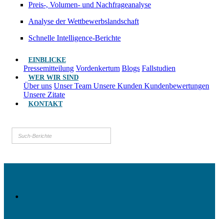
Preis-, Volumen- und Nachfrageanalyse
Analyse der Wettbewerbslandschaft
Schnelle Intelligence-Berichte
EINBLICKE
Pressemitteilung
Vordenkertum
Blogs
Fallstudien
WER WIR SIND
Über uns
Unser Team
Unsere Kunden
Kundenbewertungen
Unsere Zitate
KONTAKT