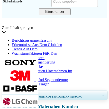
Sicherheitscode
Einreichen
Zum Inhalt springen
Berichtszusammenfassung
Erkenntnisse Aus Dem Globalen
Trends Auf Dem
Wachstumsfaktoren FüR Den
Einhaltende Faktoren
Analyse Der Segmentierung
Regionale Einblicke
Liste Der Wichtigsten Unternehmen Im
Berichtsbereich
Berichtsumfang Und Segmentierung
HäUfig Gestellte Fragen
ERHALTEN SIE 30–60
stunden
KOSTENLOSE ANPASSUNG
Chemikalien und Materialien Kunden
Regionale und länderspezifische Abdeckung erweitern, Segmentanalyse,