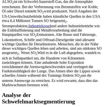
ALSO
ist ein Schwefel-Sauerstoff-Gas, das die Atmosphäre
2
verschmutzt. Bei der Verbrennung von Brennstoffen wie Kohle,
Öl oder Diesel entsteht SO
wird produziert. Nach Angaben der
2
US-Umweltschutzbehörde haben künstliche Quellen in den USA
etwa 6,4 Millionen Tonnen SO freigesetzt
.
2
Stromproduktion,
Industriekessel
und andere Industriebetriebe wie
die Erdölraffinierung und Metallverarbeitung sind die
Hauptquellen von SO
Emissionen. Alte Busse und Fahrzeuge,
2
Lokomotiven, Schiffe und Offroad-Dieselgeräte sind allesamt
wichtige Quellen für Dieselmotoren. Menschen, die in der Nähe
dieser wichtigen Quellen leben und arbeiten, sind am stärksten SO
ausgesetzt
. Wenn SO
Wird es in die Luft abgegeben, wandelt es
2
2
sich in Sulfatpartikel um, die Hunderte von Kilometern
zurücklegen können. Eine anhaltende hohe Exposition
verschlimmert die Atemwegsbeschwerden und verringert die
Funktionsfähigkeit der Lunge. Das Atmen über die Lippen sowie
schnelles Atmen während des Trainings fördern SO
um die
2
unteren Atemwege zu erreichen. Es wird erwartet, dass dies das
Marktwachstum bremsen wird.
Analyse der
Schwefelmarktsegmentierung